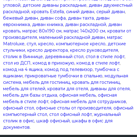
угловой
,
детские диваны раскладные
,
диван двухместный
раскладной
,
кровать Estella
,
синий диван
,
серый диван
,
бежевый диван
,
диван софа
,
диван тахта
,
диван
еврокнижка
,
диван книжка
,
диван раскладной
,
диван
кровать
,
матрас 80х190 см
,
матрас 140х200 см
,
кровати от
производителя
,
маленький раскладной диван
,
матрас
Matroluxe
,
стул
,
кресло
,
компьютерное кресло
,
детские
стульчики
,
кресло директора
,
кресло руководителя
,
столик в Виннице
,
деревянный стол
,
стол в стиле лофт
,
стол из ДСП
,
комод в прихожую
,
комод в стиле лофт
,
комод на 4 ящика
,
комод под телевизор
,
тумбочка с
ящиками
,
прикроватные тумбочки в спальню
,
модульная
система
,
мебель для гостиниц
,
кровать для гостиниц
,
мебель для отелей
,
кровати для отеля
,
диваны для отеля
,
мебель для базы отдыха
,
офисная мебель
,
офисная
мебель в стиле лофт
,
офисная мебель для сотрудников
,
офисный стол
,
офисные столы от производителя
,
офисный
компьютерный стол
,
стол офисный лофт
,
журнальный
столик в офис
,
шкаф офисный
,
шкафы в офис для
документов
.