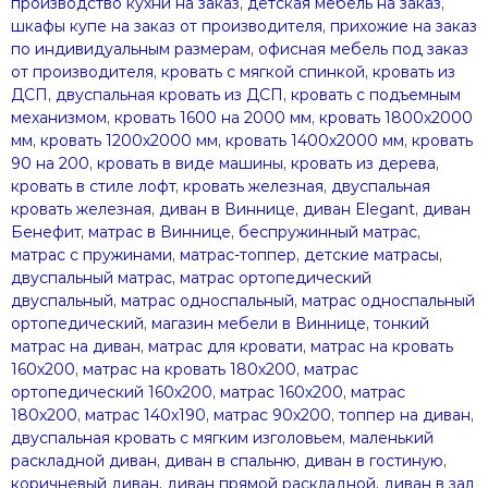
производство кухни на заказ
,
детская мебель на заказ
,
шкафы купе на заказ от производителя
,
прихожие на заказ
по индивидуальным размерам
,
офисная мебель под заказ
от производителя
,
кровать с мягкой спинкой
,
кровать из
ДСП
,
двуспальная кровать из ДСП
,
кровать с подъемным
механизмом
,
кровать 1600 на 2000 мм
,
кровать 1800х2000
мм
,
кровать 1200х2000 мм
,
кровать 1400х2000 мм
,
кровать
90 на 200
,
кровать в виде машины
,
кровать из дерева
,
кровать в стиле лофт
,
кровать железная
,
двуспальная
кровать железная
,
диван в Виннице
,
диван Elegant
,
диван
Бенефит
,
матрас в Виннице
,
беспружинный матрас
,
матрас с пружинами
,
матрас-топпер
,
детские матрасы
,
двуспальный матрас
,
матрас ортопедический
двуспальный
,
матрас односпальный
,
матрас односпальный
ортопедический
,
магазин мебели в Виннице
,
тонкий
матрас на диван
,
матрас для кровати
,
матрас на кровать
160х200
,
матрас на кровать 180х200
,
матрас
ортопедический 160х200
,
матрас 160х200
,
матрас
180х200
,
матрас 140х190
,
матрас 90х200
,
топпер на диван
,
двуспальная кровать с мягким изголовьем
,
маленький
раскладной диван
,
диван в спальню
,
диван в гостиную
,
коричневый диван
,
диван прямой раскладной
,
диван в зал