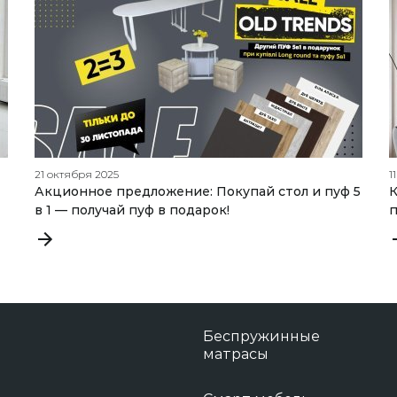
21 октября 2025
1
Акционное предложение: Покупай стол и пуф 5
К
в 1 — получай пуф в подарок!
п
Беспружинные
матрасы