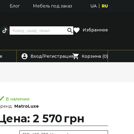
UA
RU
Блог
Мебель под заказ
Избранное
Вход
Регистрация
е
/
Корзина (0)
В наличии
ренд:
MatroLuxe
Цена: 2 570
грн