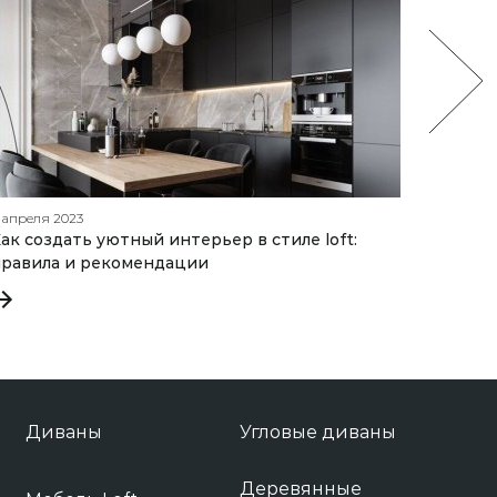
1 апреля 2023
01 феврал
ак создать уютный интерьер в стиле loft:
Подроб
равила и рекомендации
идеаль
Диваны
Угловые диваны
Деревянные