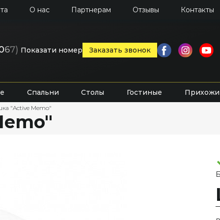
та
О нас
Партнерам
Отзывы
Контакты
0
6
7)
Показати номер
Заказать звонок
е
Спальни
Столы
Гостиные
Прихожи
ка "Active Memo"
Memo"
Б