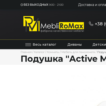
Доставка и опла
БЕЗ ВЫХОДНЫХ
9:00 - 21:00
+38 (
Весь каталог
Диваны
Детски
Главная
/
Каталог
/
Комнаты
/
Мебель для пансионата
/
Подуш
Подушка "Active 