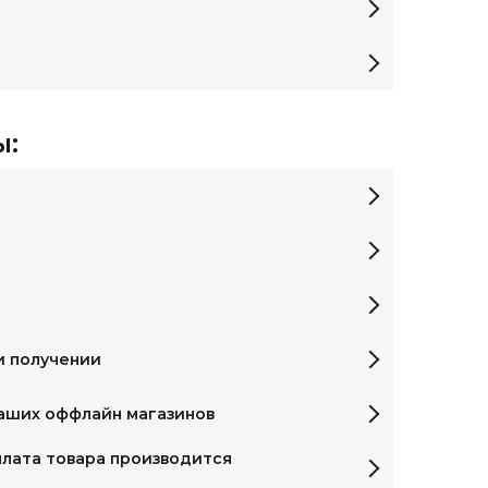
ы:
и получении
наших оффлайн магазинов
плата товара производится