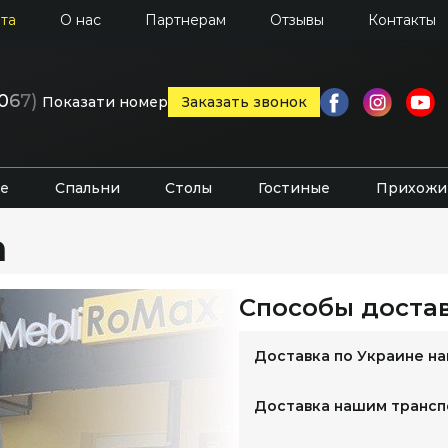
та
О нас
Партнерам
Отзывы
Контакты
0
6
7)
Показати номер
Заказать звонок
е
Спальни
Столы
Гостиные
Прихожи
а
Способы достав
Доставка по Украине н
Доставка нашим транс