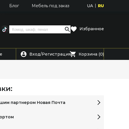
UA
RU
Блог
Мебель под заказ
Избранное
Вход
Регистрация
е
/
Корзина (0)
ки:
ашим партнером Новая Почта
портом