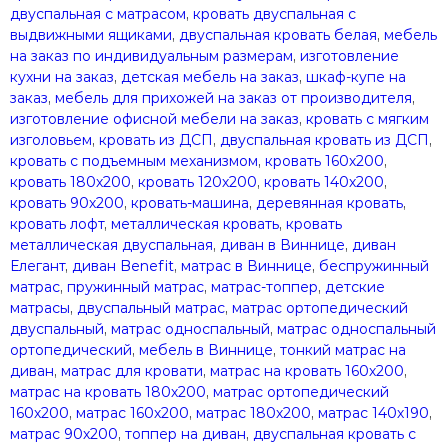
двуспальная с матрасом
,
кровать двуспальная с
выдвижными ящиками
,
двуспальная кровать белая
,
мебель
на заказ по индивидуальным размерам
,
изготовление
кухни на заказ
,
детская мебель на заказ
,
шкаф-купе на
заказ
,
мебель для прихожей на заказ от производителя
,
изготовление офисной мебели на заказ
,
кровать с мягким
изголовьем
,
кровать из ДСП
,
двуспальная кровать из ДСП
,
кровать с подъемным механизмом
,
кровать 160х200
,
кровать 180х200
,
кровать 120х200
,
кровать 140х200
,
кровать 90х200
,
кровать-машина
,
деревянная кровать
,
кровать лофт
,
металлическая кровать
,
кровать
металлическая двуспальная
,
диван в Виннице
,
диван
Елегант
,
диван Benefit
,
матрас в Виннице
,
беспружинный
матрас
,
пружинный матрас
,
матрас-топпер
,
детские
матрасы
,
двуспальный матрас
,
матрас ортопедический
двуспальный
,
матрас односпальный
,
матрас односпальный
ортопедический
,
мебель в Виннице
,
тонкий матрас на
диван
,
матрас для кровати
,
матрас на кровать 160х200
,
матрас на кровать 180х200
,
матрас ортопедический
160х200
,
матрас 160х200
,
матрас 180х200
,
матрас 140х190
,
матрас 90х200
,
топпер на диван
,
двуспальная кровать с