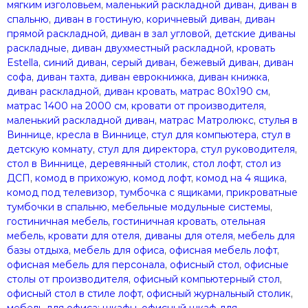
мягким изголовьем
,
маленький раскладной диван
,
диван в
спальню
,
диван в гостиную
,
коричневый диван
,
диван
прямой раскладной
,
диван в зал угловой
,
детские диваны
раскладные
,
диван двухместный раскладной
,
кровать
Estella
,
синий диван
,
серый диван
,
бежевый диван
,
диван
софа
,
диван тахта
,
диван еврокнижка
,
диван книжка
,
диван раскладной
,
диван кровать
,
матрас 80х190 см
,
матрас 1400 на 2000 см
,
кровати от производителя
,
маленький раскладной диван
,
матрас Матролюкс
,
стулья в
Виннице
,
кресла в Виннице
,
стул для компьютера
,
стул в
детскую комнату
,
стул для директора
,
стул руководителя
,
стол в Виннице
,
деревянный столик
,
стол лофт
,
стол из
ДСП
,
комод в прихожую
,
комод лофт
,
комод на 4 ящика
,
комод под телевизор
,
тумбочка с ящиками
,
прикроватные
тумбочки в спальню
,
мебельные модульные системы
,
гостиничная мебель
,
гостиничная кровать
,
отельная
мебель
,
кровати для отеля
,
диваны для отеля
,
мебель для
базы отдыха
,
мебель для офиса
,
офисная мебель лофт
,
офисная мебель для персонала
,
офисный стол
,
офисные
столы от производителя
,
офисный компьютерный стол
,
офисный стол в стиле лофт
,
офисный журнальный столик
,