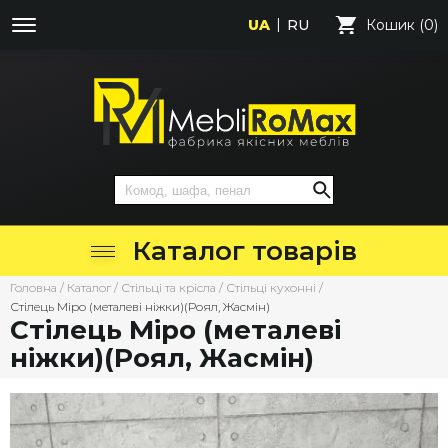
UA
RU
Кошик (0)
Каталог товарів
Головна
/
Каталог
/
Стільці та крісла
/
Стільці кухонні
/
Стілець Міро (металеві ніжки)(Роял, Жасмін)
Стілець Міро (металеві
ніжки)(Роял, Жасмін)