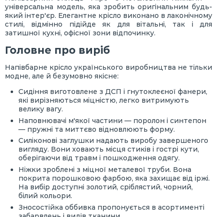
універсальна модель, яка зробить оригінальним будь-
який інтер'єр. Елегантне крісло виконано в лаконічному
стилі, відмінно підійде як для вітальні, так і для
затишної кухні, офісної зони відпочинку.
Головне про виріб
Напівбарне крісло українського виробництва не тільки
модне, але й безумовно якісне:
Сидіння виготовлене з ДСП і гнутоклеєної фанери,
які вирізняються міцністю, легко витримують
велику вагу.
Наповнювачі м'якої частини — поролон і синтепон
— пружні та миттєво відновлюють форму.
Силіконові заглушки надають виробу завершеного
вигляду. Вони ховають місця стиків і гострі кути,
оберігаючи від травм і пошкодження одягу.
Ніжки зроблені з міцної металевої труби. Вона
покрита порошковою фарбою, яка захищає від іржі.
На вибір доступні золотий, сріблястий, чорний,
білий кольори.
Зносостійка оббивка пропонується в асортименті
забарвлень і видів тканини.