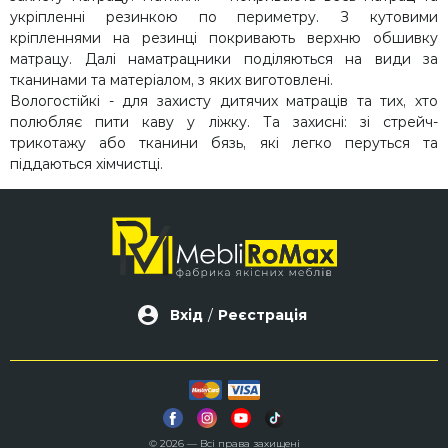
укріпленні резинкою по периметру. З кутовими
кріпленнями на резинці покривають верхню обшивку
матрацу. Далі наматрацники поділяються на види за
тканинами та матеріалом, з яких виготовлені.
Вологостійкі - для захисту дитячих матраців та тих, хто
полюбляє пити каву у ліжку. Та захисні: зі стрейч-
трикотажу або тканини бязь, які легко перуться та
піддаються хімчистці.
Вхід
/
Реєстрація
© 2026 — Всі права захищені