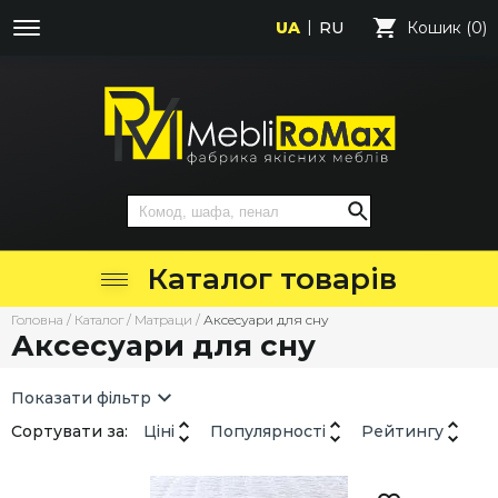
UA
RU
Кошик (0)
Каталог товарів
Головна
/
Каталог
/
Матраци
/
Аксесуари для сну
Аксесуари для сну
Показати фільтр
Сортувати за:
Ціні
Популярності
Рейтингу