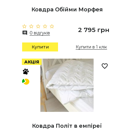
Ковдра Обійми Морфея
2 795 грн
0 відгуків
Купити
Купити в 1 клік
АКЦІЯ
Ковдра Політ в емпіреї