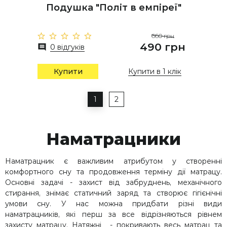
Подушка "Політ в емпіреї"
660 грн
490 грн
0 відгуків
Купити
Купити в 1 клік
1
2
Наматрацники
Наматрацник є важливим атрибутом у створенні
комфортного сну та продовження терміну дії матрацу.
Основні задачі - захист від забруднень, механічного
стирання, знімає статичний заряд та створює гігієнічні
умови сну. У нас можна придбати різні види
наматрацників, які перш за все відрізняються рівнем
захисту матрацу. Натяжні - покривають весь матрац та