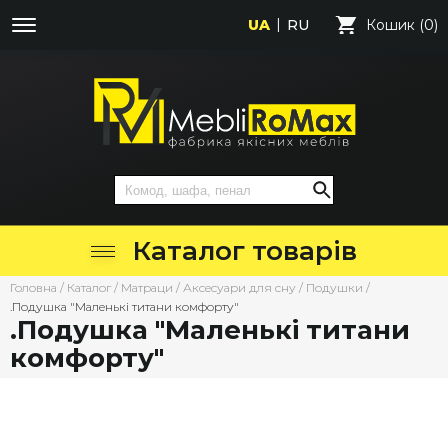
UA
RU
Кошик (0)
Каталог товарів
Головна
/
Каталог
/
Матраци
/
Аксесуари для сну
/
Подушки
/
.Подушка "Маленькі титани комфорту"
.Подушка "Маленькі титани
комфорту"