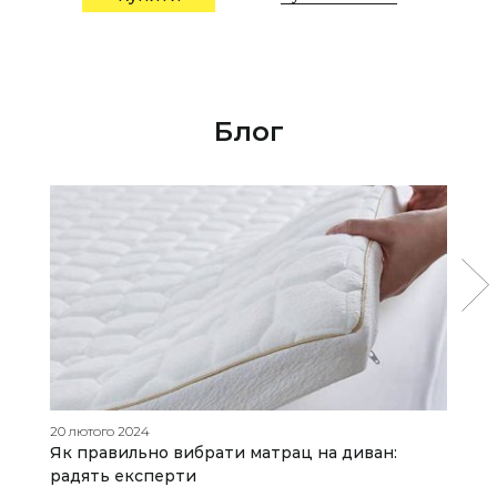
Блог
20 лютого 2024
25
Як правильно вибрати матрац на диван:
Я
радять експерти