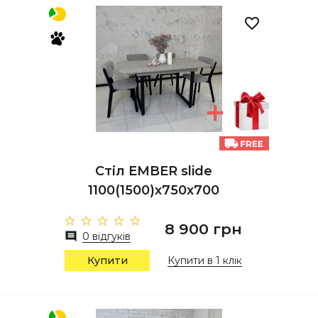
Стіл EMBER slide
1100(1500)х750х700
8 900 грн
0 відгуків
Купити
Купити в 1 клік