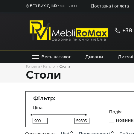
Доставка і оплата
БЕЗ ВИХІДНИХ
9:00 - 21:00
+38 
Весь каталог
Дивани
Дитячі
Головна
/
Каталог
/
Столи
Столи
Фільтр:
Ціна:
Подія:
Новинк
Сортувати за:
Ціні
Популярності
Рейти