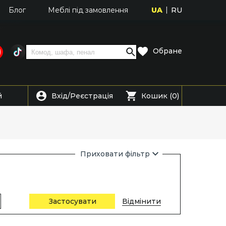
UA
RU
Блог
Меблі під замовлення
Обране
Вхід
Реєстрація
й
/
Кошик (0)
Приховати фільтр
Застосувати
Відмінити