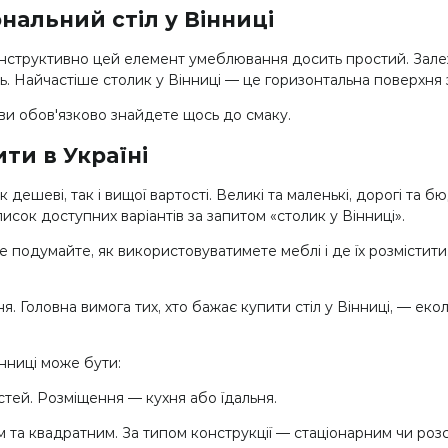
нальний стіл у Вінниці
Конструктивно цей елемент умеблювання досить простий. Зал
ь. Найчастіше столик у Вінниці — це горизонтальна поверхня з
 ви обов'язково знайдете щось до смаку.
ти в Україні
дешеві, так і вищої вартості. Великі та маленькі, дорогі та бю
исок доступних варіантів за запитом «столик у Вінниці».
 подумайте, як використовуватимете меблі і де їх розмістити
я. Головна вимога тих, хто бажає купити стіл у Вінниці, — екол
нниці може бути:
остей. Розміщення — кухня або їдальня.
 та квадратним. За типом конструкції — стаціонарним чи роз