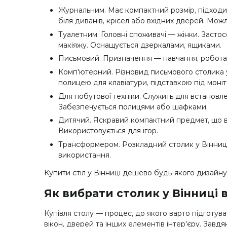
Журнальним. Має компактний розмір, підходит
біля диванів, крісел або вхідних дверей. Мож
Туалетним. Головні споживачі — жінки. Засто
макіяжу. Оснащується дзеркалами, ящиками.
Письмовий. Призначення — навчання, робота.
Комп'ютерний. Різновид письмового столика 
полицею для клавіатури, підставкою під моніт
Для побутової техніки. Служить для встановлен
Забезпечується полицями або шафками.
Дитячий. Яскравий компактний предмет, що в
Використовується для ігор.
Трансформером. Розкладний столик у Вінниці,
використання.
Купити стіл у Вінниці дешево будь-якого дизайн
Як вибрати столик у Вінниці 
Купівля столу — процес, до якого варто підготу
вікон, дверей та інших елементів інтер'єру. Завдя