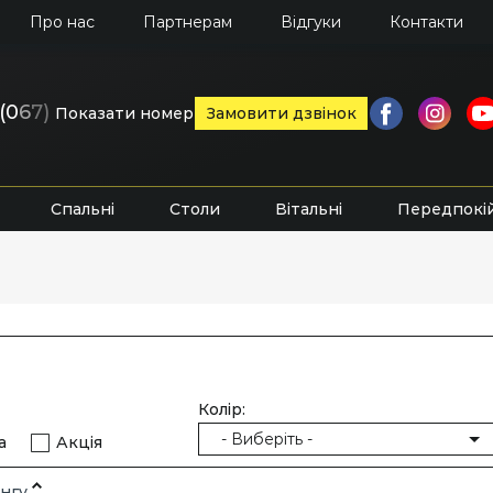
Про нас
Партнерам
Відгуки
Контакти
(0
6
7)
Показати номер
Замовити дзвінок
Спальні
Столи
Вітальні
Передпокі
Колір:
- Виберіть -
а
Акція
нгу