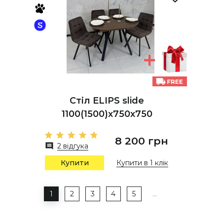
Стіл ELIPS slide
1100(1500)x750x750
8 200 грн
2 відгука
Купити
Купити в 1 клік
1
2
3
4
5
…