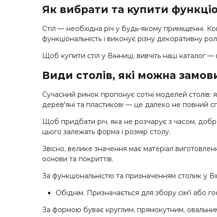
Як вибрати та купити функціо
Стіл — необхідна річ у будь-якому приміщенні. 
функціональність і виконує різну декоративну рол
Щоб купити стіл у Вінниці, вивчіть наш каталог —
Види столів, які можна замови
Сучасний ринок пропонує сотні моделей столів: як 
дерев'яні та пластикові — це далеко не повний сп
Щоб придбати річ, яка не розчарує з часом, добре
цього залежать форма і розмір столу.
Звісно, ​​велике значення має матеріал виготовленн
основи та покриттів.
За функціональністю та призначенням столик у Ві
Обіднім. Призначається для збору сім'ї або г
За формою буває круглим, прямокутним, овальним