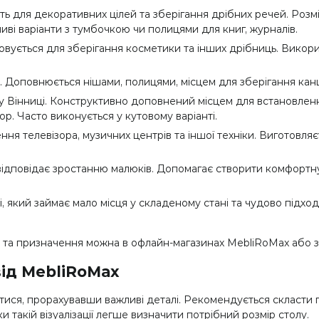
ь для декоративних цілей та зберігання дрібних речей. Розм
ливі варіанти з тумбочкою чи полицями для книг, журналів.
совується для зберігання косметики та інших дрібниць. Вико
 Доповнюється нішами, полицями, місцем для зберігання кан
у Вінниці. Конструктивно доповнений місцем для встановле
ор. Часто виконується у кутовому варіанті.
ня телевізора, музичних центрів та іншої техніки. Виготовляєть
ідповідає зростанню малюків. Допомагає створити комфортну 
 який займає мало місця у складеному стані та чудово підхо
у та призначення можна в офлайн-магазинах MebliRoMax або з
від MebliRoMax
ватися, прорахувавши важливі деталі. Рекомендується склас
ки такій візуалізації легше визначити потрібний розмір столу.