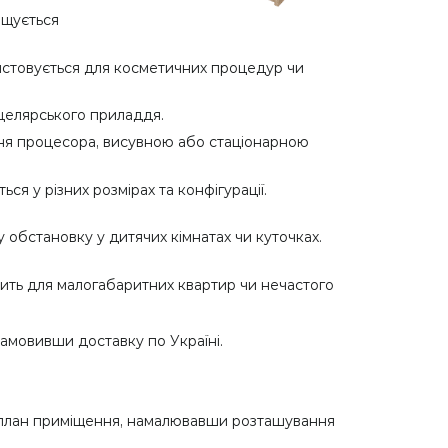
іщується
ристовується для косметичних процедур чи
целярського приладдя.
ння процесора, висувною або стаціонарною
ся у різних розмірах та конфігурації.
обстановку у дитячих кімнатах чи куточках.
дить для малогабаритних квартир чи нечастого
амовивши доставку по Україні.
ти план приміщення, намалювавши розташування