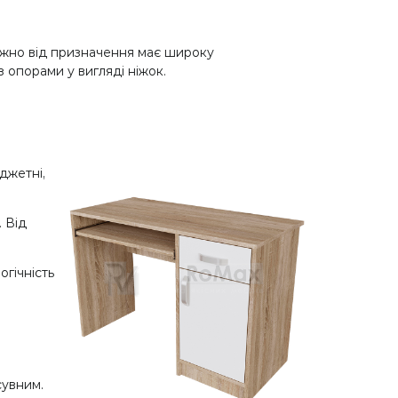
ежно від призначення має широку
 опорами у вигляді ніжок.
джетні,
. Від
огічність
сувним.