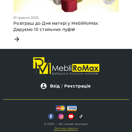
01 травня 2025
13
Розіграш до Дня матері у MebliRoMax:
M
Даруємо 10 стильних пуфів!
С
т
Вхід
/
Реєстрація
© 2026 — Всі права захищені
Договір оферти