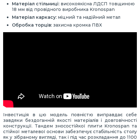
Матеріал стільниці:
високоякісна ЛДСП товщиною
18 мм від провідного виробника Kronospan
Матеріал каркасу:
міцний та надійний метал
Обробка торців:
захисна кромка ПВХ
Інвестиція в цю модель повністю виправдає себе
завдяки бездоганній якості матеріалів і довговічності
конструкції. Тандем зносостійкої плити Kronospan та
стійкої металевої основи забезпечує стабільність столу
як у зібраному вигляді, так і під час розкладання до 1100