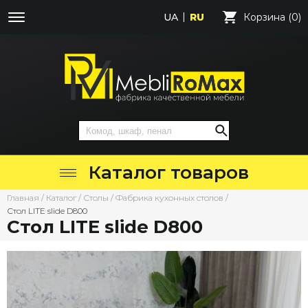
UA
RU
Корзина (0)
Каталог товаров
Главная
/
Каталог
/
Столы
/
Фабрика кухонных столов
/
Стол LITE slide D800
Стол LITE slide D800