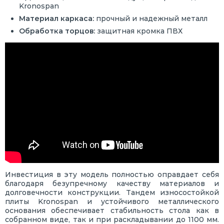
Kronospan
Материал каркаса:
прочный и надежный металл
Обработка торцов:
защитная кромка ПВХ
Инвестиция в эту модель полностью оправдает себя
благодаря безупречному качеству материалов и
долговечности конструкции. Тандем износостойкой
плиты Kronospan и устойчивого металлического
основания обеспечивает стабильность стола как в
собранном виде, так и при раскладывании до 1100 мм.