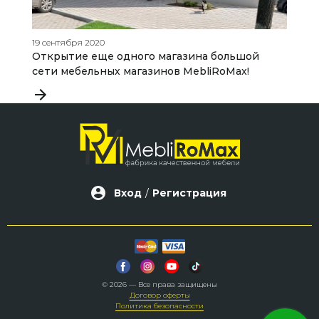
19 сентября 2020
11
Открытие еще одного магазина большой
У
сети мебельных магазинов MebliRoMax!
м
Вход
/
Регистрация
© 2026 — Все права защищены
Договор оферты
Политика безопасности