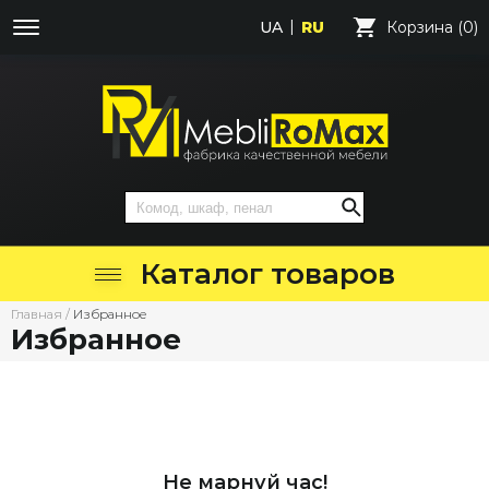
UA
RU
Корзина (0)
Каталог товаров
Главная
/
Избранное
Избранное
Не марнуй час!