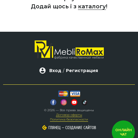
Додай щось і з
каталогу
!
Вход
/
Регистрация
© 2026 — Все права защищены
Договор оферты
Политика безопасности
–
–
ГЛЯНЕЦ
ГЛЯНЕЦ
СОЗДАНИЕ САЙТОВ
СОЗДАНИЕ САЙТОВ
ОНЛАЙН
ЧАТ