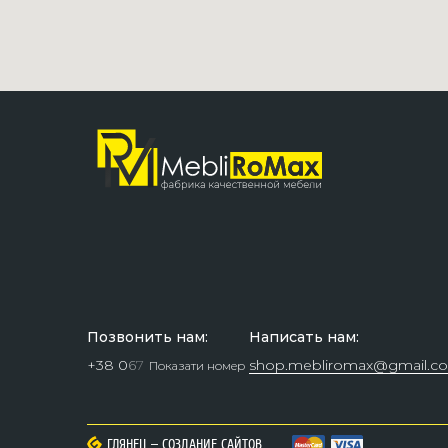
Позвонить нам:
Написать нам:
+38 0
6
7
shop.mebliromax@gmail.c
Показати номер
–
–
ГЛЯНЕЦ
ГЛЯНЕЦ
СОЗДАНИЕ САЙТОВ
СОЗДАНИЕ САЙТОВ