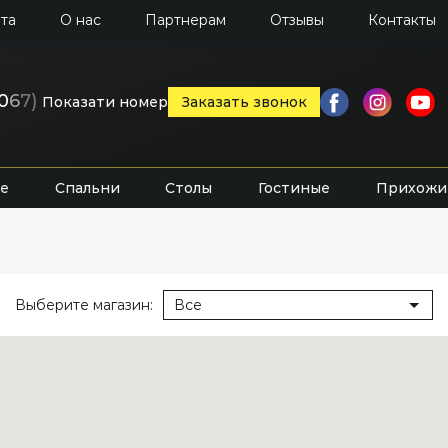
та
О нас
Партнерам
Отзывы
Контакты
0
6
7)
Показати номер
Заказать звонок
е
Спальни
Столы
Гостиные
Прихожи
Выберите магазин:
Все