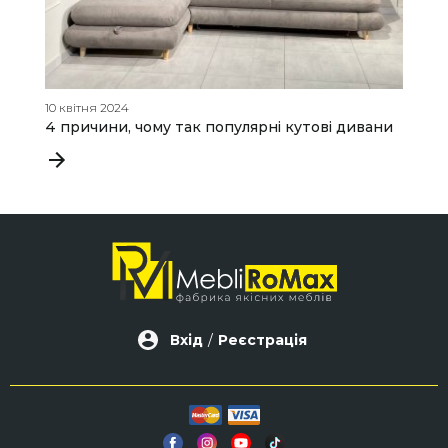
10 квітня 2024
07
4 причини, чому так популярні кутові дивани
М
к
м
Вхід
/
Реєстрація