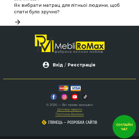
Як вибрати матрац для літньої людини, щоб
Д
спати було зручно?
д
Вхід
/
Реєстрація
© 2026 — Всі права захищені
Договір оферти
Політика безпеки
–
–
ГЛЯНЕЦЬ
ГЛЯНЕЦЬ
РОЗРОБКА САЙТІВ
РОЗРОБКА САЙТІВ
ОНЛАЙН
ЧАТ