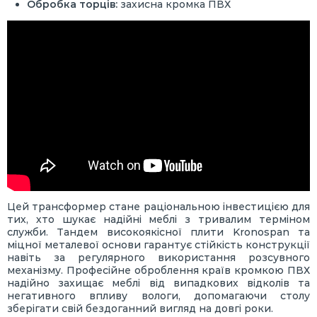
Обробка торців:
захисна кромка ПВХ
Цей трансформер стане раціональною інвестицією для
тих, хто шукає надійні меблі з тривалим терміном
служби. Тандем високоякісної плити Kronospan та
міцної металевої основи гарантує стійкість конструкції
навіть за регулярного використання розсувного
механізму. Професійне оброблення країв кромкою ПВХ
надійно захищає меблі від випадкових відколів та
негативного впливу вологи, допомагаючи столу
зберігати свій бездоганний вигляд на довгі роки.