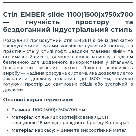
Стіл EMBER slide 1100(1500)х750х700
— гнучкість простору та
бездоганний індустріальний стиль
Розсувний прямокутний стіл EMBER slide із делікатно
заокругленими кутами уособлює сучасний погляд на
практичність у стилі лофт. Завдяки плавним лініям та
оптимальній висоті, ця модель додає затишку і є цілком
безпечною для щоденного використання у вітальнях,
їдальнях чи сучасних кухнях. Головна особливість
виробу — надійна розсувна система, яка дозволяє легко
збільшити довжину стільниці до 1500 мм, швидко
готуючи простір до святкових обідів або зустрічей із
друзями.
Основні характеристики:
Розміри:
1100(1500)х750х700 мм
Матеріал стільниці:
сертифікована ЛДСП
товщиною 18 мм від провідного бренду Kronospan
Матеріал каркасу:
міцний та зносостійкий метал