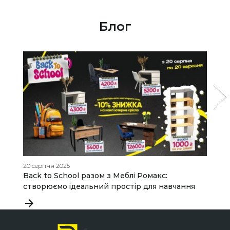
Блог
20 серпня 2025
12
Back to School разом з Меблі Ромакс:
П
створюємо ідеальний простір для навчання
т