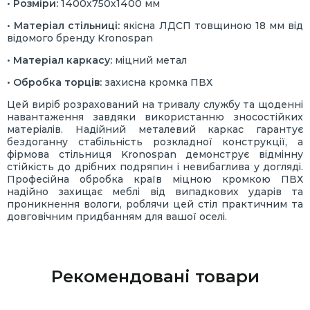
•
Розміри:
1400х750х1400 мм
•
Матеріал стільниці:
якісна ЛДСП товщиною 18 мм від
відомого бренду Kronospan
•
Матеріал каркасу:
міцний метал
•
Обробка торців:
захисна кромка ПВХ
Цей виріб розрахований на тривалу службу та щоденні
навантаження завдяки використанню зносостійких
матеріалів. Надійний металевий каркас гарантує
бездоганну стабільність розкладної конструкції, а
фірмова стільниця Kronospan демонструє відмінну
стійкість до дрібних подряпин і невибаглива у догляді.
Професійна обробка країв міцною кромкою ПВХ
надійно захищає меблі від випадкових ударів та
проникнення вологи, роблячи цей стіл практичним та
довговічним придбанням для вашої оселі.
Рекомендовані товари