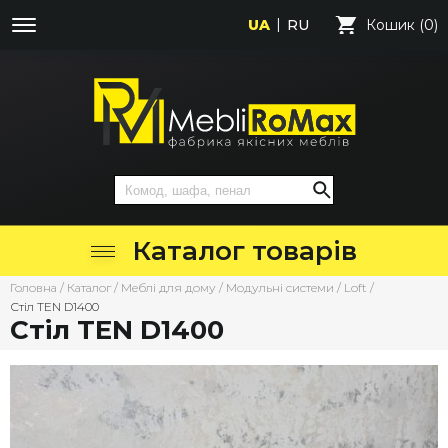
UA
RU
Кошик (0)
Каталог товарів
Головна
/
Каталог
/
Меблі для дому
/
Модульні системи
/
Loft
/
Стіл TEN D1400
Стіл TEN D1400