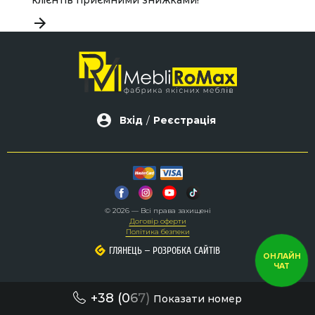
клієнтів приємними знижками!
Вхід
/
Реєстрація
© 2026 — Всі права захищені
Договір оферти
Політика безпеки
–
–
ГЛЯНЕЦЬ
ГЛЯНЕЦЬ
РОЗРОБКА САЙТІВ
РОЗРОБКА САЙТІВ
ОНЛАЙН
ЧАТ
+38 (0
6
7)
Показати номер