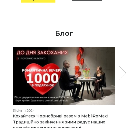
Блог
31 січня 2024
22
Кохайтеся Чорнобриві разом з MebliRoMax!
М
Традиційно закінчення зими радує наших
е