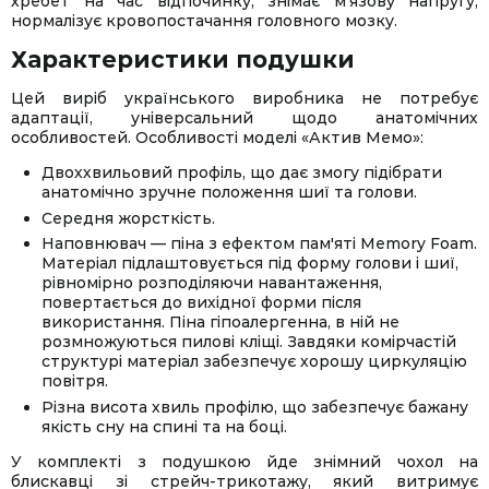
хребет на час відпочинку, знімає м'язову напругу,
нормалізує кровопостачання головного мозку.
Характеристики подушки
Цей виріб українського виробника не потребує
адаптації, універсальний щодо анатомічних
особливостей. Особливості моделі «Актив Мемо»:
Двоххвильовий профіль, що дає змогу підібрати
анатомічно зручне положення шиї та голови.
Середня жорсткість.
Наповнювач — піна з ефектом пам'яті Memory Foam.
Матеріал підлаштовується під форму голови і шиї,
рівномірно розподіляючи навантаження,
повертається до вихідної форми після
використання. Піна гіпоалергенна, в ній не
розмножуються пилові кліщі. Завдяки комірчастій
структурі матеріал забезпечує хорошу циркуляцію
повітря.
Різна висота хвиль профілю, що забезпечує бажану
якість сну на спині та на боці.
У комплекті з подушкою йде знімний чохол на
блискавці зі стрейч-трикотажу, який витримує