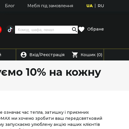
UA
RU
Блог
Меблі під замовлення
Обране
Вхід
Реєстрація
й
/
Кошик (0)
ємо 10% на кожну
це означає час тепла, затишку і приємних
ROMAX ми хочемо зробити ваш передсвятковий
у запускаємо улюблену акцію наших клієнтів