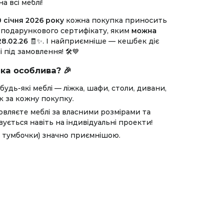
 всі меблі!
0 січня 2026 року
кожна покупка приносить
і подарункового сертифікату, яким
можна
28.02.26
🧾✨. І найприємніше — кешбек діє
 під замовлення! 🛠️💙
ка особлива? 🎉
 будь-які меблі — ліжка, шафи, столи, дивани,
к за кожну покупку.
вляєте меблі за власними розмірами та
ється навіть на індивідуальні проекти!
и тумбочки) значно приємнішою.