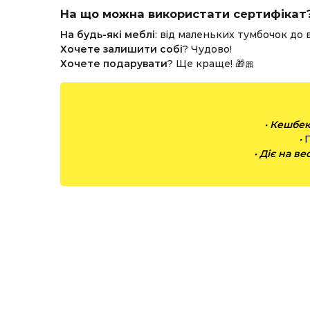
На що можна використати сертифікат?
На будь-які меблі
: від маленьких тумбочок до 
Хочете залишити собі
? Чудово!
Хочете подарувати
? Ще краще! 🎁🎀
•
Кешбе
•
•
Діє на ве