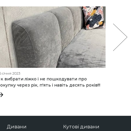
5 січня 2023
01 травня
к вибрати ліжко і не пошкодувати про
Секрети
окупку через рік, п'ять і навіть десять років!!!
диван
Дивани
Кутові дивани