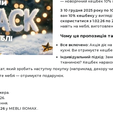
— новорічний кешбек 10% на
З 10 грудня 2025 року по 1
вам
10% кешбеку
у вигляд
скористатися з 1.02.26 по 
навіть на меблі, виготовлені
Чому ця пропозиція та
Все включено:
Акція діє на
кухні. Ви отримуєте кешбе
Індивідуальний підхід:
Замо
тканиною? Кешбек нарахову
ат, який зробить наступну покупку (наприклад, декору ч
те меблі — отримуєте подарунок.
жера.
26.
ння.
026
у MEBLI ROMAX .