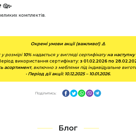
 🤔✨
великих комплектів.
Окремі умови акції (важливо!) ⚠️
к
у розмірі
10%
надається у вигляді сертифікату
на наступну
Період використання сертифікату:
з 01.02.2026 по 28.02.20
сь асортимент
, включно з меблями під індивідуальне вигото
•
Період дії акції: 10.12.2025 – 10.01.2026
.
Facebook
Twitter
WhatsApp
Viber
Telegram
Поділитись:
Блог