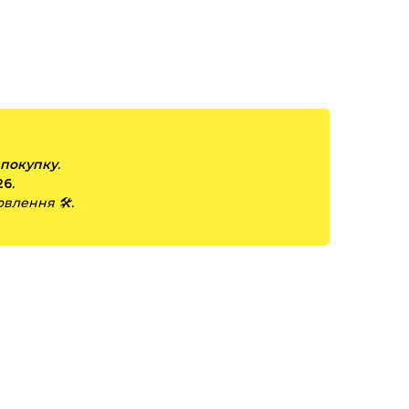
 покупку
.
26
.
влення 🛠️.