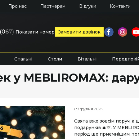
Про нас
Партнерам
Відгуки
Контакти
(0
6
7)
Показати номер
Замовити дзвінок
Спальні
Столи
Вітальні
Передпокі
к у MEBLIROMAX: дару
09 грудня 2025
Свята вже зовсім поруч, а 
подарунків 🎄💛. У MEBLI
період ще приємнішим, том