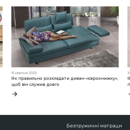
15 серпня 2023
2
Як правильно розкладати диван-«єврокнижку»,
Я
щоб він служив довго
п
Безпружинні матраци