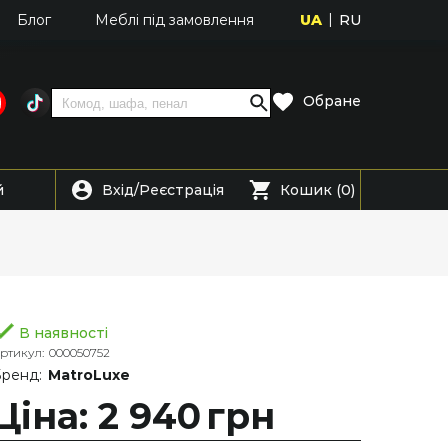
UA
RU
Блог
Меблі під замовлення
Обране
Вхід
Реєстрація
й
/
Кошик (0)
В наявності
ртикул:
000050752
ренд:
MatroLuxe
Ціна: 2 940
грн