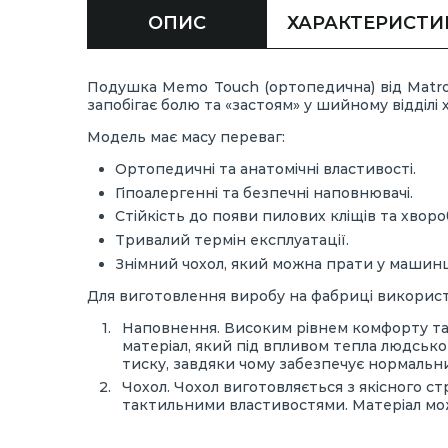
ОПИС
ХАРАКТЕРИСТИ
Подушка Memo Touch (ортопедична) від Matrol
запобігає болю та «застоям» у шийному відділі 
Модель має масу переваг:
Ортопедичні та анатомічні властивості.
Гіпоалергенні та безпечні наповнювачі.
Стійкість до появи пилових кліщів та хвор
Тривалий термін експлуатації.
Знімний чохол, який можна прати у машинц
Для виготовлення виробу на фабриці викорис
Наповнення. Високим рівнем комфорту та 
матеріал, який під впливом тепла людськог
тиску, завдяки чому забезпечує нормальни
Чохол. Чохол виготовляється з якісного с
тактильними властивостями. Матеріал мож