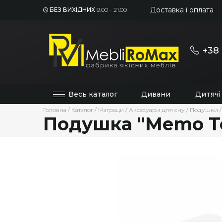
Доставка і оплата
БЕЗ ВИХІДНИХ
9:00 - 21:00
+38 
Весь каталог
Дивани
Дитячі
Головна
/
Каталог
/
Матраци
/
Аксесуари для сну
/
Подушки
/
Подушка "Memo T