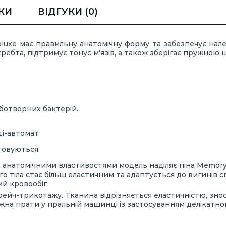
КИ
ВІДГУКИ
(0)
uxe має правильну анатомічну форму та забезпечує належ
хребта, підтримує тонус м'язів, а також зберігає пружною 
оботворних бактерій.
і-автомат.
товуються:
анатомічними властивостями модель наділяє піна Memory
о тіла стає більш еластичним та адаптується до вигинів с
й кровообіг.
трейч-трикотажу. Тканина відрізняється еластичністю, зно
на прати у пральній машинці із застосуванням делікатно