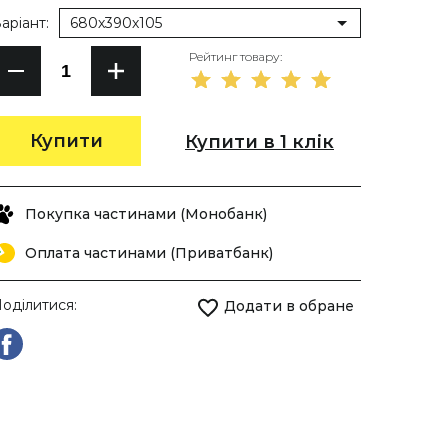
аріант:
680х390х105
Рейтинг товару:
Купити
Купити в 1 клік
Покупка частинами (Монобанк)
Оплата частинами (Приватбанк)
оділитися:
Додати в обране