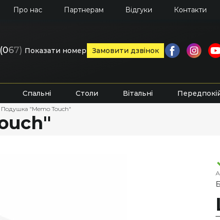
Про нас
Партнерам
Відгуки
Контакти
(0
6
7)
Показати номер
Замовити дзвінок
Спальні
Столи
Вітальні
Передпокі
Подушка "Memo Touch"
ouch"
А
Б