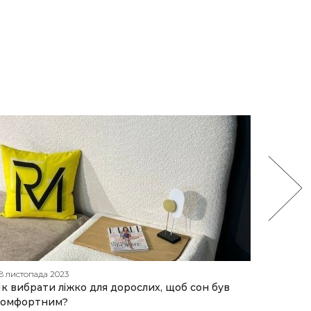
8 листопада 2023
24 жовтн
к вибрати ліжко для дорослих, щоб сон був
Скляний
комфортним?
модель