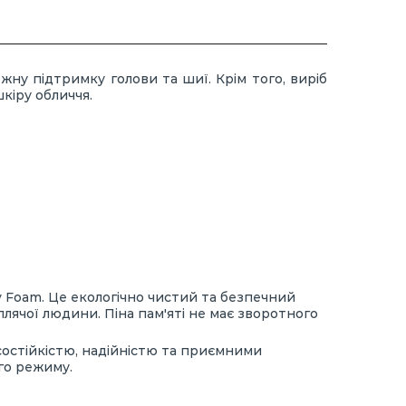
ну підтримку голови та шиї. Крім того, виріб
шкіру обличчя.
 Foam. Це екологічно чистий та безпечний
плячої людини. Піна пам'яті не має зворотного
состійкістю, надійністю та приємними
го режиму.