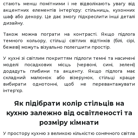
стають менш помітними і не відволікають увагу від
акцентних елементів інтер'єру: стільниць, кухонних
шаф або декору. Це дає змогу підкреслити інші деталі
дизайну.
Також можна пограти на контрасті. Якщо підлога
темного кольору, стільці світлих відтінків (білі, сірі,
бежеві) можуть візуально полегшити простір.
У кухні зі світлим покриттям підлоги темні та насичені
моделі посадкових місць (червоні, сині, зелені)
додадуть глибини та акценту. Якщо підлога має
складний малюнок або візерунок, стільці краще
вибирати однотонні, щоб не перевантажувати
інтер'єр.
Як підібрати колір стільців на
Facebook
Twitter
WhatsApp
Viber
Telegram
кухню залежно від освітленості та
розміру кімнати
У простору кухню з великою кількістю сонячного світла