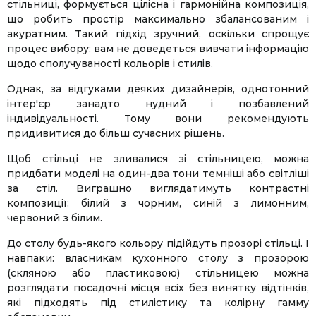
стільниці, формується цілісна і гармонійна композиція,
що робить простір максимально збалансованим і
акуратним. Такий підхід зручний, оскільки спрощує
процес вибору: вам не доведеться вивчати інформацію
щодо сполучуваності кольорів і стилів.
Однак, за відгуками деяких дизайнерів, однотонний
інтер'єр занадто нудний і позбавлений
індивідуальності. Тому вони рекомендують
придивитися до більш сучасних рішень.
Щоб стільці не зливалися зі стільницею, можна
придбати моделі на один-два тони темніші або світліші
за стіл. Виграшно виглядатимуть контрастні
композиції: білий з чорним, синій з лимонним,
червоний з білим.
До столу будь-якого кольору підійдуть прозорі стільці. І
навпаки: власникам кухонного столу з прозорою
(скляною або пластиковою) стільницею можна
розглядати посадочні місця всіх без винятку відтінків,
які підходять під стилістику та колірну гамму