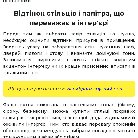
обстановки.
Відтінок стільців і палітра, що
переважає в інтер'єрі
Перед тим як вибрати колір стільців на кухню,
необхідно оцінити відтінки, присутні в приміщенні.
Зверніть увагу на забарвлення стін, кухонних шаф,
дверей, підлоги і столу, і визначте домінуючі тони.
Залишилося вирішити, стануть стільці колірним
акцентом інтер'єру чи їх краще гармонійно вписати в
загальний фон.
Ще одна корисна стаття:
як вибрати круглий стіл
Якщо кухня виконана в пастельних тонах (білому,
сірому, бежевому), можна купити стільці яскравих
кольорів — червоні, сині, зелені, щоб додати динаміки й
оживити інтер'єр. Тим, хто віддає перевагу спокійній
обстановці, рекомендують вибрати посадочні місця в
тон кухонним шафам або стінам.