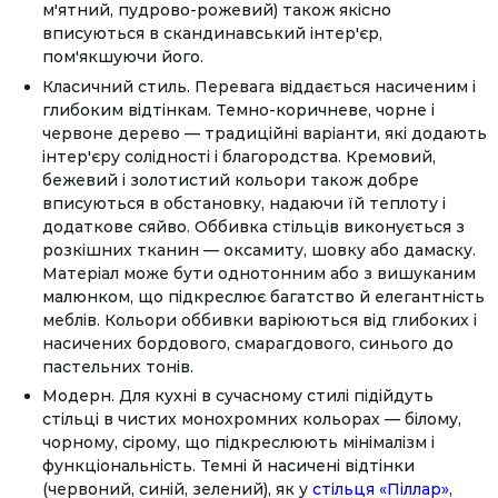
м'ятний, пудрово-рожевий) також якісно
вписуються в скандинавський інтер'єр,
пом'якшуючи його.
Класичний стиль. Перевага віддається насиченим і
глибоким відтінкам. Темно-коричневе, чорне і
червоне дерево — традиційні варіанти, які додають
інтер'єру солідності і благородства. Кремовий,
бежевий і золотистий кольори також добре
вписуються в обстановку, надаючи їй теплоту і
додаткове сяйво. Оббивка стільців виконується з
розкішних тканин — оксамиту, шовку або дамаску.
Матеріал може бути однотонним або з вишуканим
малюнком, що підкреслює багатство й елегантність
меблів. Кольори оббивки варіюються від глибоких і
насичених бордового, смарагдового, синього до
пастельних тонів.
Модерн. Для кухні в сучасному стилі підійдуть
стільці в чистих монохромних кольорах — білому,
чорному, сірому, що підкреслюють мінімалізм і
функціональність. Темні й насичені відтінки
(червоний, синій, зелений), як у
стільця «Піллар»
,