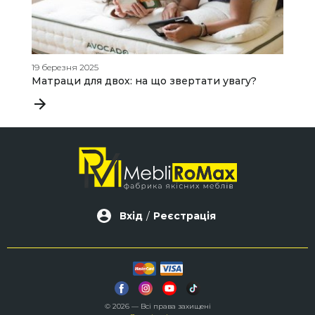
19 березня 2025
19
Матраци для двох: на що звертати увагу?
Я
с
Вхід
/
Реєстрація
© 2026 — Всі права захищені