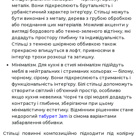
металік. Вони підкреслюють брутальність і
урбаністичний характер інтер'єру. Стільці можуть
бути виконані з металу, дерева з грубою обробкою
або поєднання цих матеріалів. Можливі акценти у
вигляді бордового або темно-зеленого відтінку, які
додадуть простору глибину та індивідуальність.
Стільці з темною шкіряною оббивкою також
прекрасно впишуться в лофт, привносячи в
інтер'єр трохи розкоші та затишку.
Мінімалізм. Для кухні в стилі мінімалізм підійдуть
меблі в нейтральних і стриманих кольорах — білому,
чорному, сірому. Вони підкреслюють стриманість і
функціональність інтер'єру. Білі стільці допоможуть
створити світлий і об'ємний простір, особливо
якщо кухня невелика. Чорні та сірі моделі додадуть
контрасту і глибини, зберігаючи при цьому
мінімалістичну естетику. Відмінним рішенням стане
недорогий
табурет Jam
із сімома варіантами
забарвлення оббивки.
Стільці повинні композиційно підходити під колірну