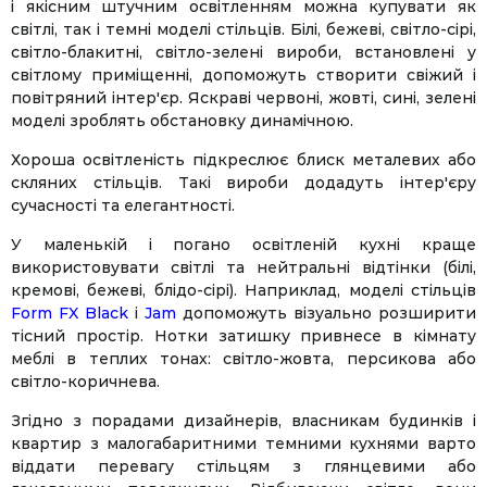
і якісним штучним освітленням можна купувати як
світлі, так і темні моделі стільців. Білі, бежеві, світло-сірі,
світло-блакитні, світло-зелені вироби, встановлені у
світлому приміщенні, допоможуть створити свіжий і
повітряний інтер'єр. Яскраві червоні, жовті, сині, зелені
моделі зроблять обстановку динамічною.
Хороша освітленість підкреслює блиск металевих або
скляних стільців. Такі вироби додадуть інтер'єру
сучасності та елегантності.
У маленькій і погано освітленій кухні краще
використовувати світлі та нейтральні відтінки (білі,
кремові, бежеві, блідо-сірі). Наприклад, моделі стільців
Form FX Black
і
Jam
допоможуть візуально розширити
тісний простір. Нотки затишку привнесе в кімнату
меблі в теплих тонах: світло-жовта, персикова або
світло-коричнева.
Згідно з порадами дизайнерів, власникам будинків і
квартир з малогабаритними темними кухнями варто
віддати перевагу стільцям з глянцевими або