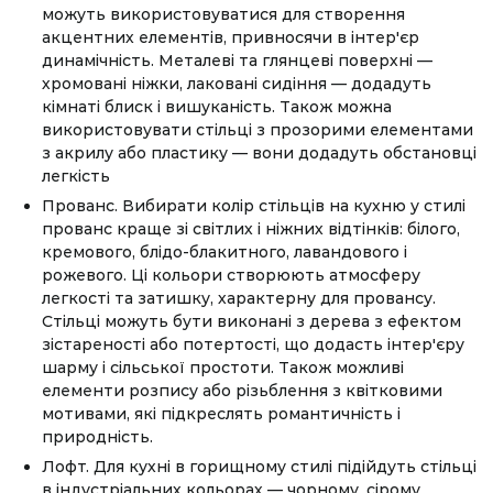
можуть використовуватися для створення
акцентних елементів, привносячи в інтер'єр
динамічність. Металеві та глянцеві поверхні —
хромовані ніжки, лаковані сидіння — додадуть
кімнаті блиск і вишуканість. Також можна
використовувати стільці з прозорими елементами
з акрилу або пластику — вони додадуть обстановці
легкість
Прованс. Вибирати колір стільців на кухню у стилі
прованс краще зі світлих і ніжних відтінків: білого,
кремового, блідо-блакитного, лавандового і
рожевого. Ці кольори створюють атмосферу
легкості та затишку, характерну для провансу.
Стільці можуть бути виконані з дерева з ефектом
зістареності або потертості, що додасть інтер'єру
шарму і сільської простоти. Також можливі
елементи розпису або різьблення з квітковими
мотивами, які підкреслять романтичність і
природність.
Лофт. Для кухні в горищному стилі підійдуть стільці
в індустріальних кольорах — чорному, сірому,