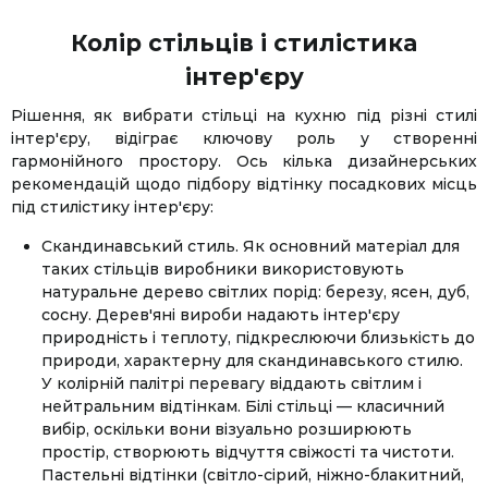
Колір стільців і стилістика
інтер'єру
Рішення, як вибрати стільці на кухню під різні стилі
інтер'єру, відіграє ключову роль у створенні
гармонійного простору. Ось кілька дизайнерських
рекомендацій щодо підбору відтінку посадкових місць
під стилістику інтер'єру:
Скандинавський стиль. Як основний матеріал для
таких стільців виробники використовують
натуральне дерево світлих порід: березу, ясен, дуб,
сосну. Дерев'яні вироби надають інтер'єру
природність і теплоту, підкреслюючи близькість до
природи, характерну для скандинавського стилю.
У колірній палітрі перевагу віддають світлим і
нейтральним відтінкам. Білі стільці — класичний
вибір, оскільки вони візуально розширюють
простір, створюють відчуття свіжості та чистоти.
Пастельні відтінки (світло-сірий, ніжно-блакитний,