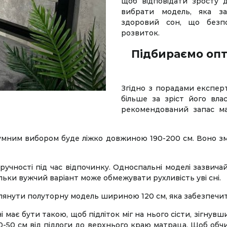
щоб відповідати зросту 
вибрати модель, яка з
здоровий сон, що безпо
розвиток.
Підбираємо оп
Згідно з порадами експерт
більше за зріст його вла
рекомендований запас ма
зумним вибором буде ліжко довжиною 190-200 см. Воно з
учності під час відпочинку. Односпальні моделі зазвичай
ьки вужчий варіант може обмежувати рухливість уві сні.
лянути полуторну модель шириною 120 см, яка забезпечить
і має бути такою, щоб підліток міг на нього сісти, зігнув
50 см від підлоги до верхнього краю матраца. Щоб обчис