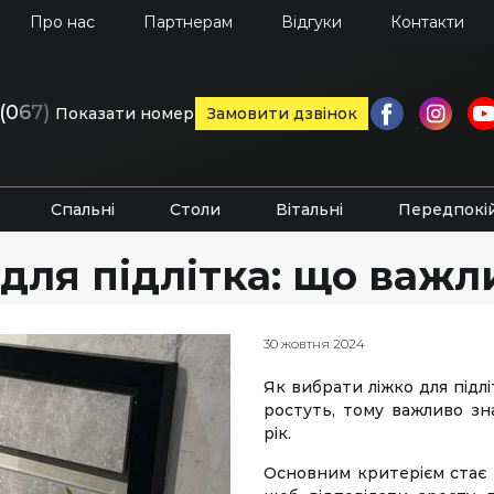
Про нас
Партнерам
Відгуки
Контакти
(0
6
7)
Показати номер
Замовити дзвінок
Спальні
Столи
Вітальні
Передпокі
для підлітка: що важл
30 жовтня 2024
Як вибрати ліжко для під
ростуть, тому важливо зн
рік.
Основним критерієм стає 