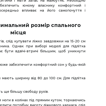
дитини і мати запас на майбутнє. Необхідно
абезпечить юному власнику комфортний і
середньо впливає на його самопочуття і
тимальний розмір спального
місця
ів, слід купувати ліжко завдовжки на 15-20 см
сника. Однак при виборі моделі для підлітка
є бути вдвічі-втричі більшим, щоб уникнути
може забезпечити комфортний сон у будь-якій
 мають ширину від 80 до 100 см. Для підлітка
 ще більшу свободу рухів.
ши ноги в колінах під прямим кутом, торкаючись
лити потрібну висоту ліжкового каркаса, слід