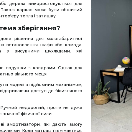
або дерева використовуються для
. Також каркас може бути обшитий
інтер'єру тепла і затишку.
стема зберігання?
дове рішення для малогабаритної
 на встановлення шафи або комода.
а з висувними шухлядами, які
дяг, подушки з ковдрами. Однак для
тньо вільного місця.
ути моделі з підйомним механізмом,
 відкриваючи доступ до білизняного
 Ручний недорогий, проте не дуже
 значної фізичної сили.
ові амортизатори, які дають змогу
усиллями. Коли матрац піднімається,