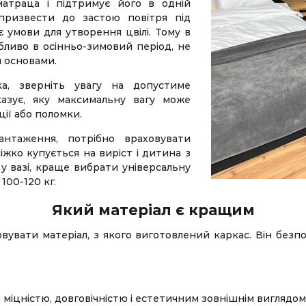
атраца і підтримує його в одній
 призвести до застою повітря під
 умови для утворення цвілі. Тому в
бливо в осінньо-зимовий період, не
и основами.
а, зверніть увагу на допустиме
азує, яку максимальну вагу може
ії або поломки.
нтаження, потрібно враховувати
іжко купується на виріст і дитина з
 у вазі, краще вибрати універсальну
00-120 кг.
Який матеріал є кращим
вувати матеріал, з якого виготовлений каркас. Він безпо
 міцністю, довговічністю і естетичним зовнішнім виглядо