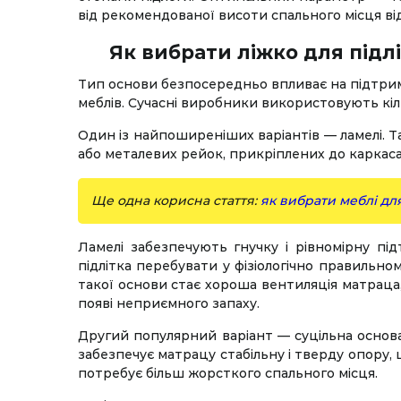
від рекомендованої висоти спального місця в
Як вибрати ліжко для підл
Тип основи безпосередньо впливає на підтримку
меблів. Сучасні виробники використовують кіл
Один із найпоширеніших варіантів — ламелі. Т
або металевих рейок, прикріплених до каркаса
Ще одна корисна стаття:
як вибрати меблі дл
Ламелі забезпечують гнучку і рівномірну пі
підлітка перебувати у фізіологічно правильно
такої основи стає хороша вентиляція матраца
появі неприємного запаху.
Другий популярний варіант — суцільна основ
забезпечує матрацу стабільну і тверду опору,
потребує більш жорсткого спального місця.