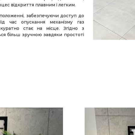
оцес відкриття плавним і легким.
 положенні, забезпечуючи доступ до
Під час опускання механізму газ
куратно стає на місце. Згідно з
ься більш зручною завдяки простоті