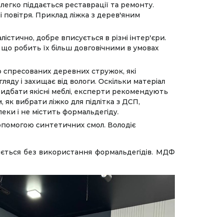
легко піддається реставрації та ремонту.
 повітря. Приклад ліжка з дерев'яним
істично, добре вписується в різні інтер'єри.
 що робить їх більш довговічними в умовах
 спресованих деревних стружок, які
ду і захищає від вологи. Оскільки матеріал
идбати якісні меблі, експерти рекомендують
, як вибрати ліжко для підлітка з ДСП,
ки і не містить формальдегіду.
опомогою синтетичних смол. Володіє
ляється без використання формальдегідів. МДФ