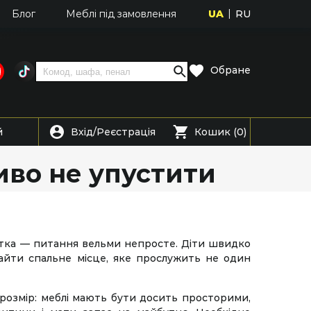
UA
RU
Блог
Меблі під замовлення
Обране
Вхід
Реєстрація
й
/
Кошик (0)
иво не упустити
літка — питання вельми непросте. Діти швидко
айти спальне місце, яке прослужить не один
розмір: меблі мають бути досить просторими,