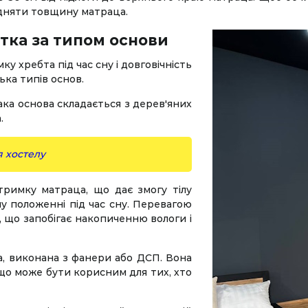
ідняти товщину матраца.
ітка за типом основи
 хребта під час сну і довговічність
ька типів основ.
ака основа складається з дерев'яних
.
я хостелу
дтримку матраца, що дає змогу тілу
му положенні під час сну. Перевагою
, що запобігає накопиченню вологи і
а, виконана з фанери або ДСП. Вона
 що може бути корисним для тих, хто