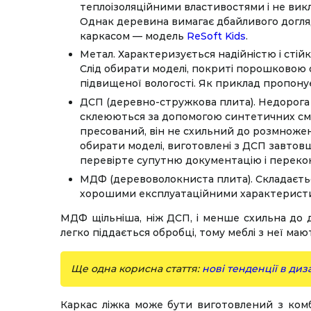
теплоізоляційними властивостями і не викл
Однак деревина вимагає дбайливого догляд
каркасом — модель
ReSoft Kids
.
Метал. Характеризується надійністю і стійк
Слід обирати моделі, покриті порошковою ф
підвищеної вологості. Як приклад пропон
ДСП (деревно-стружкова плита). Недорога 
склеюються за допомогою синтетичних смол
пресований, він не схильний до розмножен
обирати моделі, виготовлені з ДСП завтовш
перевірте супутню документацію і перекон
МДФ (деревоволокниста плита). Складаєтьс
хорошими експлуатаційними характерист
МДФ щільніша, ніж ДСП, і менше схильна до д
легко піддається обробці, тому меблі з неї маю
Ще одна корисна стаття:
нові тенденції в ди
Каркас ліжка може бути виготовлений з комбі