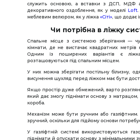
служить основою, а вставки з ДСП, МДФ 
декоративного оздоблення, як у моделі
Loft
меблевим велюром, як у ліжка
«Сіті»
, що додає 
Чи потрібна в ліжку си
Спальне місце з системою зберігання — чу
кімнати, де не вистачає квадратних метрів
Одним із поширених варіантів є ліжк
розташовуються під спальним місцем.
У них можна зберігати постільну білизну, о
висунення шухляд перед ліжком має бути доста
Якщо простір дуже обмежений, варто розглян
який дає змогу піднімати основу з матрацом,
короба.
Механізм може бути ручним або газліфтним.
зручний, оскільки для підйому основи потребує
У газліфтній системі використовуються газ
піднімати й опускати основу з мінімальними з