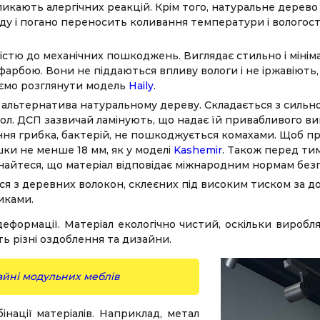
икають алергічних реакцій. Крім того, натуральне дерево 
у і погано переносить коливання температури і вологості
істю до механічних пошкоджень. Виглядає стильно і мінімал
арбою. Вони не піддаються впливу вологи і не іржавіють,
уємо розглянути модель
Haily
.
альтернатива натуральному дереву. Складається з сильно
. ДСП зазвичай ламінують, що надає їй привабливого вигля
ня грибка, бактерій, не пошкоджується комахами. Щоб пр
ки не менше 18 мм, як у моделі
Kashemir
. Також перед тим
айтеся, що матеріал відповідає міжнародним нормам безпе
я з деревних волокон, склеєних під високим тиском за д
иками.
еформації. Матеріал екологічно чистий, оскільки вироб
ть різні оздоблення та дизайни.
зайні модульних меблів
нації матеріалів. Наприклад, метал