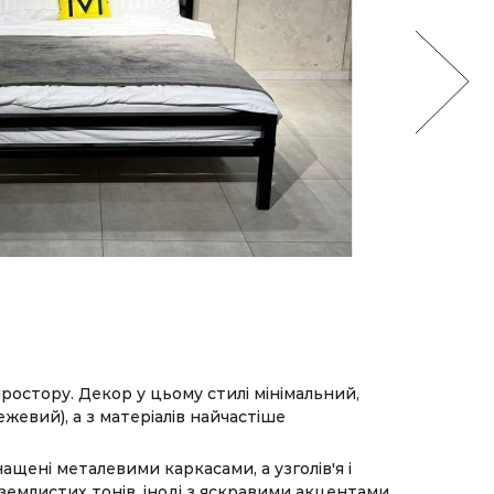
ростору. Декор у цьому стилі мінімальний,
жевий), а з матеріалів найчастіше
ащені металевими каркасами, а узголів'я і
землистих тонів, іноді з яскравими акцентами,