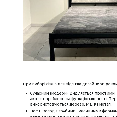
При виборі ліжка для підлітка дизайнери реком
Сучасний (модерн). Виділяється простими і
акцент зроблено на функціональності. Перев
використовуються дерево, МДФ і метал.
Лофт. Володіє грубими і масивними формами
узніжжя можуть виготовлятися з металу, з 