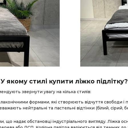
У якому стилі купити ліжко підлітку?
ендують звернути увагу на кілька стилів:
 лаконічними формами, які створюють відчуття свободи і п
ажають нейтральні та пастельні відтінки (білий, сірий, бе
, що надає обстановці індустріального вигляду. Ліжка осн
дерева або ДСП. Колірна палітра варіюється від темних до 