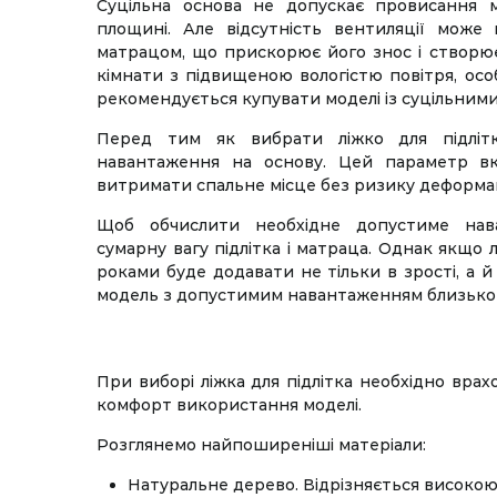
Суцільна основа не допускає провисання м
площині. Але відсутність вентиляції може
матрацом, що прискорює його знос і створює
кімнати з підвищеною вологістю повітря, осо
рекомендується купувати моделі із суцільним
Перед тим як вибрати ліжко для підлітк
навантаження на основу. Цей параметр вк
витримати спальне місце без ризику деформац
Щоб обчислити необхідне допустиме нава
сумарну вагу підлітка і матраца. Однак якщо л
роками буде додавати не тільки в зрості, а й
модель з допустимим навантаженням близько 1
При виборі ліжка для підлітка необхідно врахо
комфорт використання моделі.
Розглянемо найпоширеніші матеріали:
Натуральне дерево. Відрізняється високою