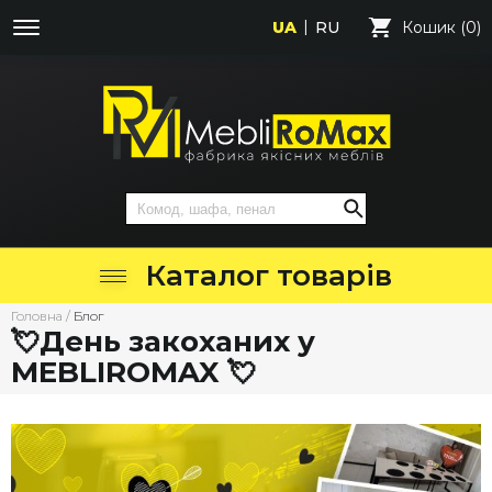
UA
RU
Кошик (0)
Каталог товарів
Головна
/
Блог
💘День закоханих у
MEBLIROMAX 💘