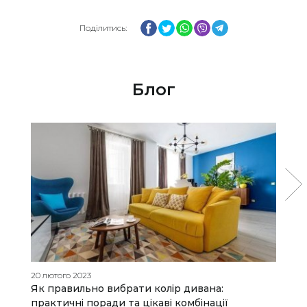
Facebook
Twitter
WhatsApp
Viber
Telegram
Поділитись:
Блог
20 лютого 2023
07
Як правильно вибрати колір дивана:
Я
практичні поради та цікаві комбінації
д