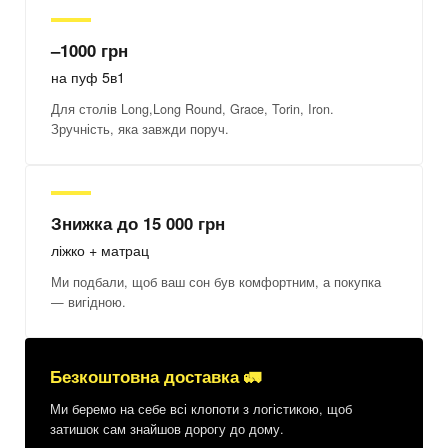
–1000 грн
на пуф 5в1
Для столів Long,Long Round, Grace, Torin, Iron.
Зручність, яка завжди поруч.
Знижка до 15 000 грн
ліжко + матрац
Facebook
Twitter
WhatsApp
Viber
Telegram
Ми подбали, щоб ваш сон був комфортним, а покупка
— вигідною.
Безкоштовна доставка 🚛
Ми беремо на себе всі клопоти з логістикою, щоб
затишок сам знайшов дорогу до дому.