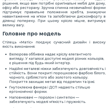
рішення, якщо вам потрібні оригінальні меблі для дому,
офісу або ресторану. Зручна спинка незвичайної форми
підтримує правильне положення хребта, знижуючи
навантаження на м'язи та запобігаючи дискомфорту в
ділянці попереку. При цьому крісло міцне, витримує
велику вагу.
Головне про модель
Стілець «Матіс» поєднує сучасний дизайн і високу
якість виконання:
Велюрова оббивка надає кріслу елегантного
вигляду. У каталозі доступні моделі різних кольорів,
є рішення під будь-який інтер'єр.
Надійні металеві ніжки забезпечують довговічність і
стійкість. Вони покриті порошковою фарбою білого,
чорного, сріблястого або золотого кольору.
Покриття захищає метал від подряпин та іржі.
Гнутоклеєна фанера і ДСП надають стільцю
ергономічної форми.
Наповнювачі — поролон і синтепон —
забезпечують моделі м'якість і пружність.