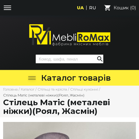
UA
RU
Кошик (0)
Каталог товарів
Головна
/
Каталог
/
Стільці та крісла
/
Стільці кухонні
/
Стілець Матіс (металеві ніжки)(Роял, Жасмін)
Стілець Матіс (металеві
ніжки)(Роял, Жасмін)