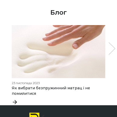
Блог
23 листопада 2023
09
Як вибрати безпружинний матрац і не

помилитися
П