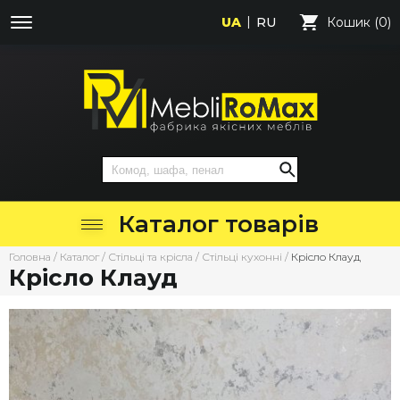
UA
RU
Кошик (0)
Каталог товарів
Головна
/
Каталог
/
Стільці та крісла
/
Стільці кухонні
/
Крісло Клауд
Крісло Клауд