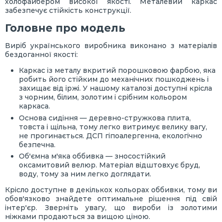
холофайбером високої якості. Металевий каркас
забезпечує стійкість конструкції.
Головне про модель
Виріб українського виробника виконано з матеріалів
бездоганної якості:
Каркас із металу вкритий порошковою фарбою, яка
робить його стійким до механічних пошкоджень і
захищає від іржі. У нашому каталозі доступні крісла
з чорним, білим, золотим і срібним кольором
каркаса.
Основа сидіння — деревно-стружкова плита,
товста і щільна, тому легко витримує велику вагу,
не прогинається. ДСП гіпоалергенна, екологічно
безпечна.
Об'ємна м'яка оббивка — зносостійкий
оксамитовий велюр. Матеріал відштовхує бруд,
воду, тому за ним легко доглядати.
Крісло доступне в декількох кольорах оббивки, тому ви
обов'язково знайдете оптимальне рішення під свій
інтер'єр. Зверніть увагу, що вироби із золотими
ніжками продаються за вищою ціною.