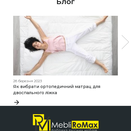
Блог
28 березня 2023
25
Як вибрати ортопедичний матрац для
М
двоспального ліжка
н