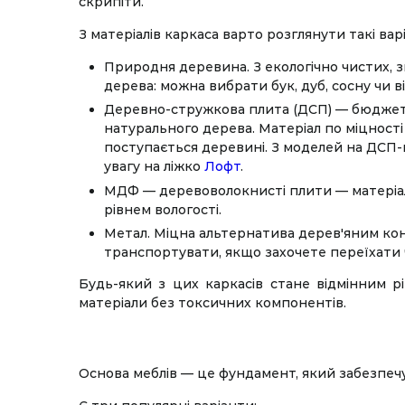
скрипіти.
З матеріалів каркаса варто розглянути такі вар
Природня деревина. З екологічно чистих, з
дерева: можна вибрати бук, дуб, сосну чи ві
Деревно-стружкова плита (ДСП) — бюджет
натурального дерева. Матеріал по міцності
поступається деревині. З моделей на ДСП
увагу на ліжко
Лофт
.
МДФ — деревоволокнисті плити — матеріал,
рівнем вологості.
Метал. Міцна альтернатива дерев'яним конс
транспортувати, якщо захочете переїхати
Будь-який з цих каркасів стане відмінним р
матеріали без токсичних компонентів.
Основа меблів — це фундамент, який забезпечу