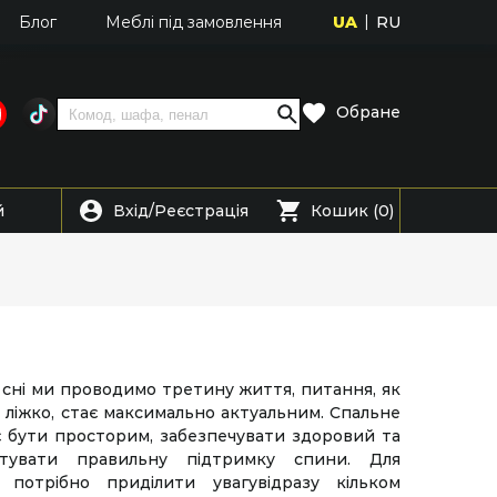
UA
RU
Блог
Меблі під замовлення
Обране
Вхід
Реєстрація
й
/
Кошик (0)
і сні ми проводимо третину життя, питання, як
 ліжко, стає максимально актуальним. Спальне
ає бути просторим, забезпечувати здоровий та
нтувати правильну підтримку спини. Для
потрібно приділити увагувідразу кільком