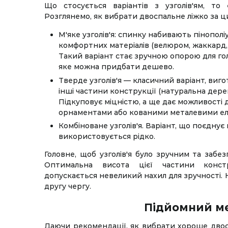
Що стосується варіантів з узголів'ям, то
Розглянемо, як вибрати двоспальне ліжко за ц
М'яке узголів'я: спинку набивають пінопол
комфортних матеріалів (велюром, жаккард,
Такий варіант стає зручною опорою для гол
яке можна придбати дешево.
Тверде узголів'я — класичний варіант, виго
інші частини конструкції (натуральна дере
Підкуповує міцністю, а ще дає можливості 
орнаментами або кованими металевими е
Комбіноване узголів'я. Варіант, що поєднує 
використовується рідко.
Головне, щоб узголів'я було зручним та забе
Оптимальна висота цієї частини констр
допускається невеликий нахил для зручності.
другу чергу.
Підйомний м
Даючи рекомендації, як вибрати хороше двос