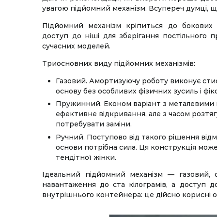
увагою підйомний механізм. Всупереч думці, що 
Підйомний механізм кріпиться до бокових 
доступ до ніші для зберігання постільного 
сучасних моделей.
Триосновних виду підйомних механізмів:
Газовий. Амортизуючу роботу виконує стис
основу без особливих фізичних зусиль і фікс
Пружинний. Економ варіант з металевими 
ефективне відкривання, але з часом розтяг
потребувати заміни.
Ручний. Поступово від такого рішення від
основи потрібна сила. Ця конструкція мож
тендітної жінки.
Ідеальний підйомний механізм — газовий, 
навантаження до ста кілограмів, а доступ 
внутрішнього контейнера: це дійсно корисні опц