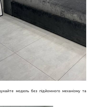
шукайте модель без підйомного механізму та