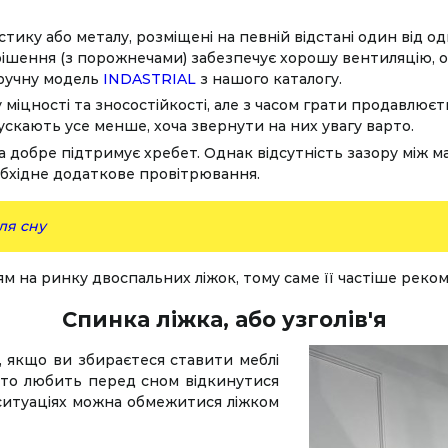
стику або металу, розміщені на певній відстані один від о
е рішення (з порожнечами) забезпечує хорошу вентиляцію,
зручну модель
INDASTRIAL
з нашого каталогу.
 міцності та зносостійкості, але з часом грати продавлює
скають усе менше, хоча звернути на них увагу варто.
та добре підтримує хребет. Однак відсутність зазору між
обхідне додаткове провітрювання.
ля сну
м на ринку двоспальних ліжок, тому саме її частіше реко
Спинка ліжка, або узголів'я
, якщо ви збираєтеся ставити меблі
 хто любить перед сном відкинутися
 ситуаціях можна обмежитися ліжком