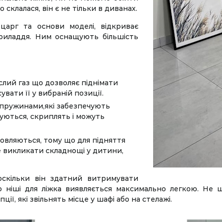
склалася, він є не тільки в диванах.
царг та основи моделі, відкриває
приладдя. Ним оснащують більшість
лий газ що дозволяє піднімати
увати її у вибраній позиції.
пружинами,які забезпечують
уються, скриплять і можуть
мовляються, тому що для підняття
е викликати складнощі у дитини,
оскільки він здатний витримувати
до ніші для ліжка виявляється максимально легкою. Не 
ії, які звільнять місце у шафі або на стелажі.