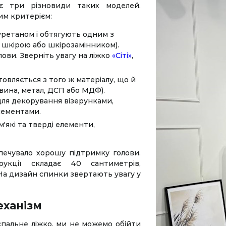
 є три різновиди таких моделей.
им критерієм:
іуретаном і обтягують одним з
 шкірою або шкірозамінником).
ови. Зверніть увагу на ліжко
«Сіті»
,
товляється з того ж матеріалу, що й
вина, метал, ДСП або МДФ).
для декорування візерунками,
лементами.
м'які та тверді елементи,
зпечувало хорошу підтримку голови.
укції складає 40 сантиметрів,
 На дизайн спинки звертають увагу у
еханізм
пальне ліжко, ми не можемо обійти