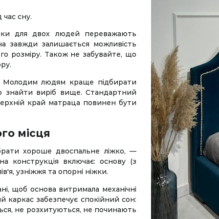
 час сну.
ійки для двох людей переважають
оча завжди залишається можливість
о розміру. Також не забувайте, що
ру.
. Молодим людям краще підбирати
но знайти виріб вище. Стандартний
 верхній край матраца повинен бути
го місця
брати хороше двоспальне ліжко, —
на конструкція включає: основу (з
лів'я, узніжжя та опорні ніжки.
ані, щоб основа витримала механічні
й каркас забезпечує спокійний сон:
ься, не розхитуються, не починають