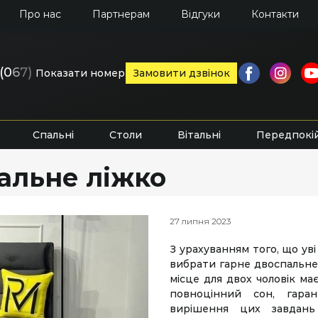
Про нас
Партнерам
Відгуки
Контакти
(0
6
7)
Показати номер
Замовити дзвінок
Спальні
Столи
Вітальні
Передпокі
альне ліжко
27 липня 2023
З урахуванням того, що ув
вибрати гарне двоспальне
місце для двох чоловік м
повноцінний сон, гара
вирішення цих завдань 