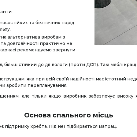
іанти:
носостійких та безпечних порід
льху.
на альтернатива виробам з
 та довговічності практично не
-каркасі рекомендуємо звернути
 більш стійкий до дії вологи (проти ДСП). Такі меблі кр
трукціям, яка при всій своїй надійності має істотний недо
 чи зробити перепланування.
ішенням, але тільки якщо виробник забезпечує високу я
Основа спального місць
є підтримку хребта. Під неї підбирається матрац.