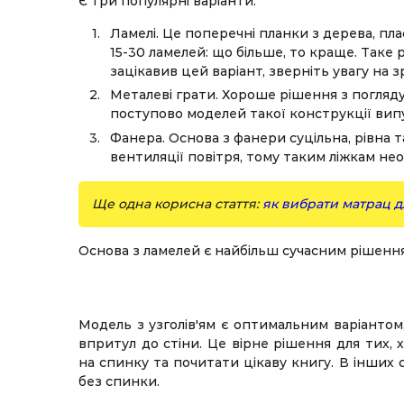
Є три популярні варіанти:
Ламелі. Це поперечні планки з дерева, пла
15-30 ламелей: що більше, то краще. Так
зацікавив цей варіант, зверніть увагу на 
Металеві грати. Хороше рішення з погляду
поступово моделей такої конструкції випу
Фанера. Основа з фанери суцільна, рівна 
вентиляції повітря, тому таким ліжкам не
Ще одна корисна стаття:
як вибрати матрац д
Основа з ламелей є найбільш сучасним рішення
Модель з узголів'ям є оптимальним варіантом
впритул до стіни. Це вірне рішення для тих,
на спинку та почитати цікаву книгу. В інших
без спинки.