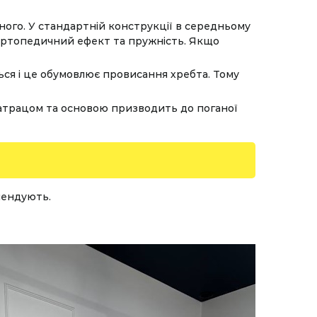
дного. У стандартній конструкції в середньому
 ортопедичний ефект та пружність. Якщо
ться і це обумовлює провисання хребта. Тому
 матрацом та основою призводить до поганої
мендують.