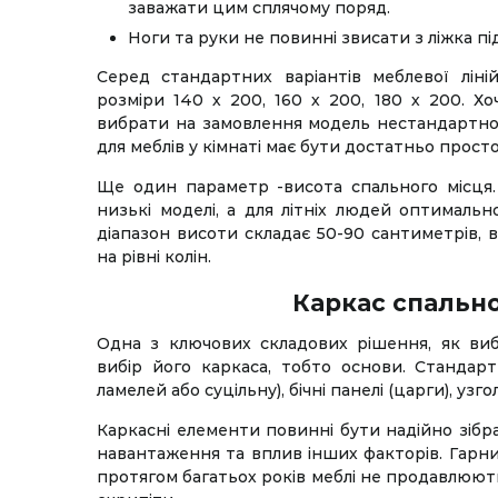
заважати цим сплячому поряд.
Ноги та руки не повинні звисати з ліжка під
Серед стандартних варіантів меблевої лін
розміри 140 х 200, 160 х 200, 180 х 200. Х
вибрати на замовлення модель нестандартног
для меблів у кімнаті має бути достатньо просто
Ще один параметр -висота спального місця
низькі моделі, а для літніх людей оптималь
діапазон висоти складає 50-90 сантиметрів,
на рівні колін.
Каркас спально
Одна з ключових складових рішення, як ви
вибір його каркаса, тобто основи. Стандарт
ламелей або суцільну), бічні панелі (царги), узго
Каркасні елементи повинні бути надійно зібр
навантаження та вплив інших факторів. Гарни
протягом багатьох років меблі не продавлюют