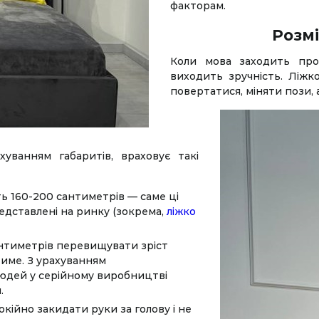
факторам.
Розмі
Коли мова заходить про
виходить зручність. Ліжк
повертатися, міняти пози,
хуванням габаритів, враховує такі
ь 160-200 сантиметрів — саме ці
дставлені на ринку (зокрема,
ліжко
антиметрів перевищувати зріст
име. З урахуванням
дей у ​​серійному виробництві
.
кійно закидати руки за голову і не