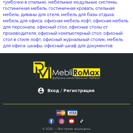
тумбочки в спальню
,
мебельные модульные системы
,
гостиничная мебель
,
гостиничная кровать
,
отельная
мебель
,
диваны для отеля
,
мебель для базы отдыха
,
мебель для офиса
,
офисная мебель лофт
,
офисная мебель
для персонала
,
офисный стол
,
офисные столы от
производителя
,
офисный компьютерный стол
,
офисный
стол в стиле лофт
,
офисный журнальный столик
,
мебель
для офиса: шкафы
,
офисный шкаф для документов
.
Вход
/
Регистрация
© 2026 — Все права защищены