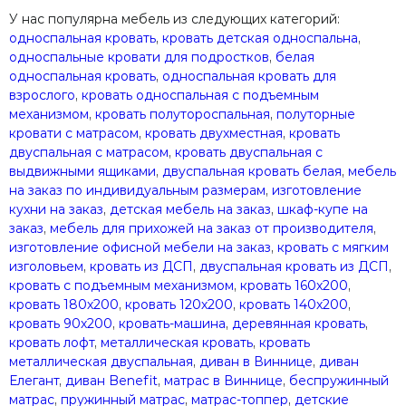
У нас популярна мебель из следующих категорий:
односпальная кровать
,
кровать детская односпальна
,
односпальные кровати для подростков
,
белая
односпальная кровать
,
односпальная кровать для
взрослого
,
кровать односпальная с подъемным
механизмом
,
кровать полутороспальная
,
полуторные
кровати с матрасом
,
кровать двухместная
,
кровать
двуспальная с матрасом
,
кровать двуспальная с
выдвижными ящиками
,
двуспальная кровать белая
,
мебель
на заказ по индивидуальным размерам
,
изготовление
кухни на заказ
,
детская мебель на заказ
,
шкаф-купе на
заказ
,
мебель для прихожей на заказ от производителя
,
изготовление офисной мебели на заказ
,
кровать с мягким
изголовьем
,
кровать из ДСП
,
двуспальная кровать из ДСП
,
кровать с подъемным механизмом
,
кровать 160х200
,
кровать 180х200
,
кровать 120х200
,
кровать 140х200
,
кровать 90х200
,
кровать-машина
,
деревянная кровать
,
кровать лофт
,
металлическая кровать
,
кровать
металлическая двуспальная
,
диван в Виннице
,
диван
Елегант
,
диван Benefit
,
матрас в Виннице
,
беспружинный
матрас
,
пружинный матрас
,
матрас-топпер
,
детские