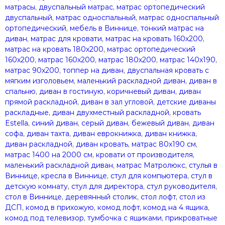
матрасы
,
двуспальный матрас
,
матрас ортопедический
двуспальный
,
матрас односпальный
,
матрас односпальный
ортопедический
,
мебель в Виннице
,
тонкий матрас на
диван
,
матрас для кровати
,
матрас на кровать 160х200
,
матрас на кровать 180х200
,
матрас ортопедический
160х200
,
матрас 160х200
,
матрас 180х200
,
матрас 140х190
,
матрас 90х200
,
топпер на диван
,
двуспальная кровать с
мягким изголовьем
,
маленький раскладной диван
,
диван в
спальню
,
диван в гостиную
,
коричневый диван
,
диван
прямой раскладной
,
диван в зал угловой
,
детские диваны
раскладные
,
диван двухместный раскладной
,
кровать
Estella
,
синий диван
,
серый диван
,
бежевый диван
,
диван
софа
,
диван тахта
,
диван еврокнижка
,
диван книжка
,
диван раскладной
,
диван кровать
,
матрас 80х190 см
,
матрас 1400 на 2000 см
,
кровати от производителя
,
маленький раскладной диван
,
матрас Матролюкс
,
стулья в
Виннице
,
кресла в Виннице
,
стул для компьютера
,
стул в
детскую комнату
,
стул для директора
,
стул руководителя
,
стол в Виннице
,
деревянный столик
,
стол лофт
,
стол из
ДСП
,
комод в прихожую
,
комод лофт
,
комод на 4 ящика
,
комод под телевизор
,
тумбочка с ящиками
,
прикроватные