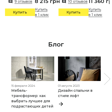
8 215 грн
11 360 г
9 отзывов
10 отзывов
Купить
Купить
Купить
Купить
в 1 клик
в 1 клик
Блог
15 февраля 2024
01 августа 2023
31 и
Мебель-
Дизайн спальни в
Как
трансформер: как
стиле лофт
что
выбрать лучшее для
рас
подрастающих детей
сек