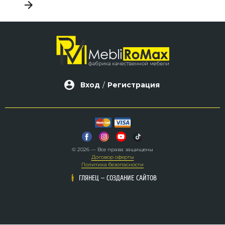
Вход
/
Регистрация
© 2026 — Все права защищены
Договор оферты
Политика безопасности
–
–
ГЛЯНЕЦ
ГЛЯНЕЦ
СОЗДАНИЕ САЙТОВ
СОЗДАНИЕ САЙТОВ