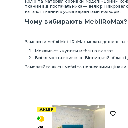
Колір та матеріал оббивки моделі «Бонні» к
тканин від постачальника — велюр і мікрове
каталог тканин з усіма варіантами кольорів.
Чому вибирають MebliRoMax?
Замовити меблі MebliRoMax можна дешево за в
Можливість купити меблі на виплат.
Виїзд монтажників по Вінницькій області 
Замовляйте якісні меблі за невисокими цінами 
АКЦІЯ