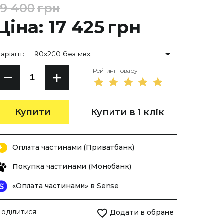
19 400
грн
Ціна: 17 425
грн
аріант:
90х200 без мех.
Рейтинг товару:
Купити
Купити в 1 клік
Оплата частинами (Приватбанк)
Покупка частинами (Монобанк)
«Оплата частинами» в Sense
оділитися:
Додати в обране