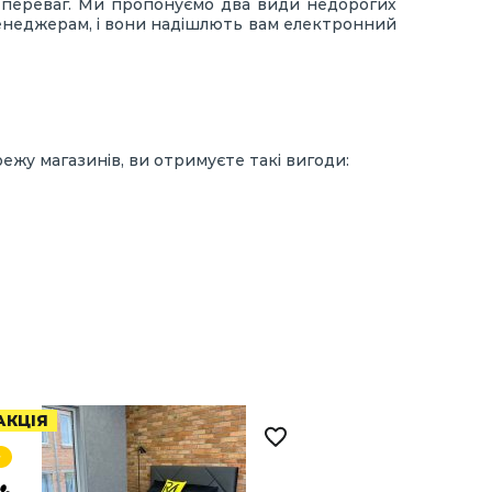
х переваг. Ми пропонуємо два види недорогих
енеджерам, і вони надішлють вам електронний
жу магазинів, ви отримуєте такі вигоди:
АКЦІЯ
АКЦІЯ