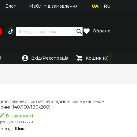
UA
RU
Блог
Меблі під замовлення
Обране
Вхід
Реєстрація
й
/
Кошик (0)
воспальне ліжко м'яке з підйомним механізмом
онні (140/160/180х200)
В наявності
ртикул:
000086561
ренд:
Шик