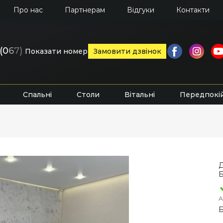
Про нас
Партнерам
Відгуки
Контакти
(0
6
7)
Показати номер
Замовити дзвінок
Спальні
Столи
Вітальні
Передпокі
Д
Б
А
Б