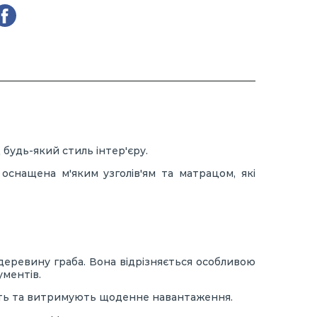
 будь-який стиль інтер'єру.
оснащена м'яким узголів'ям та матрацом, які
еревину граба. Вона відрізняється особливою
ументів.
ають та витримують щоденне навантаження.