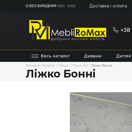
Доставка і оплата
БЕЗ ВИХІДНИХ
9:00 - 21:00
+38 
Весь каталог
Дивани
Дитячі
Головна
/
Каталог
/
Ліжка
/
Ліжка сірі
/
Ліжко Бонні
Ліжко Бонні