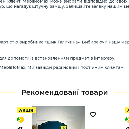
ожен клієнт MebliRoMax може вибрати відповідно до свої
люр, що нагадує штучну замшу. Залишайте заявку нашим м
артістю виробника «Шик Галичина». Вибираючи нашу мере
для допомоги із встановленням предметів інтер'єру.
MebliRoMax. Ми завжди раді новим і постійним клієнтам.
Рекомендовані товари
АКЦІЯ