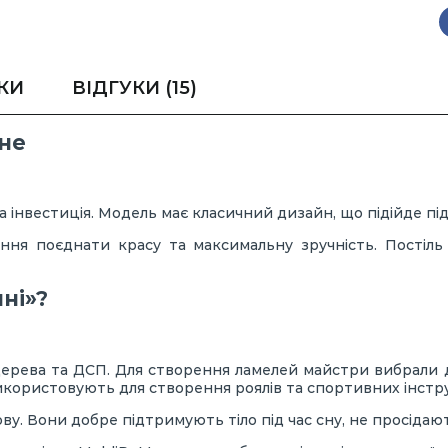
КИ
ВІДГУКИ
(15)
сне
 інвестиція. Модель має класичний дизайн, що підійде під
ання поєднати красу та максимальну зручність. Постіль 
ні»?
дерева та ДСП. Для створення ламелей майстри вибрали д
використовують для створення роялів та спортивних інстр
ову. Вони добре підтримують тіло під час сну, не просід