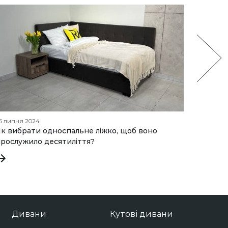
5 липня 2024
08 лютог
к вибрати односпальне ліжко, щоб воно
Повний 
рослужило десятиліття?
ефекто
Дивани
Кутові дивани