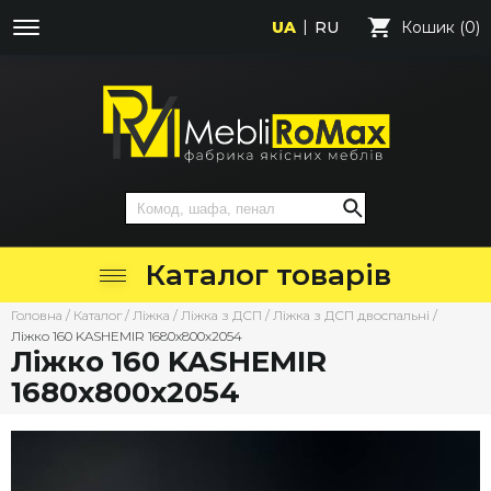
UA
RU
Кошик (0)
Каталог товарів
Головна
/
Каталог
/
Ліжка
/
Ліжка з ДСП
/
Ліжка з ДСП двоспальні
/
Ліжко 160 KASHEMIR 1680х800х2054
Ліжко 160 KASHEMIR
1680х800х2054