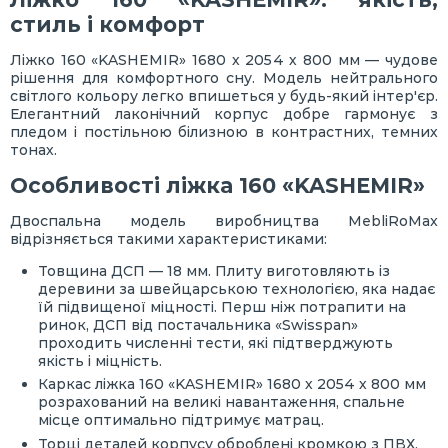
стиль і комфорт
Ліжко 160 «KASHEMIR» 1680 х 2054 х 800 мм — чудове
рішення для комфортного сну. Модель нейтрального
світлого кольору легко впишеться у будь-який інтер'єр.
Елегантний лаконічний корпус добре гармонує з
пледом і постільною білизною в контрастних, темних
тонах.
Особливості ліжка 160 «KASHEMIR»
Двоспальна модель виробництва MebliRoMax
відрізняється такими характеристиками:
Товщина ДСП — 18 мм. Плиту виготовляють із
деревини за швейцарською технологією, яка надає
їй підвищеної міцності. Перш ніж потрапити на
ринок, ДСП від постачальника «Swisspan»
проходить численні тести, які підтверджують
якість і міцність.
Каркас ліжка 160 «KASHEMIR» 1680 х 2054 х 800 мм
розрахований на великі навантаження, спальне
місце оптимально підтримує матрац.
Торці деталей корпусу оброблені кромкою з ПВХ.