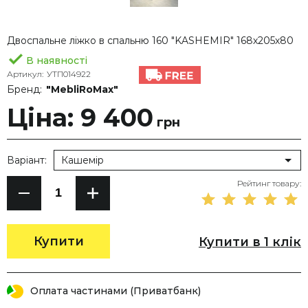
Двоспальне ліжко в спальню 160 "KASHEMIR" 168х205х80
В наявності
Артикул:
УТП014922
Бренд:
"MebliRoMax"
Ціна: 9 400
грн
Варіант:
Кашемір
Рейтинг товару:
Купити
Купити в 1 клік
Оплата частинами (Приватбанк)