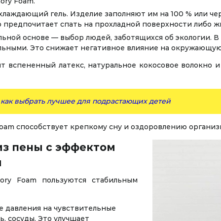
ory Foam.
хлаждающий гель. Изделие заполняют им на 100 % или ч
то предпочитает спать на прохладной поверхности либо ж
ьной основе — выбор людей, заботящихся об экологии. В
льными. Это снижает негативное влияние на окружающую
 вспененный латекс, натуральное кокосовое волокно и
как выбрать лучшее для подрастающих детей
oam способствует крепкому сну и оздоровлению организ
из пены с эффектом
и
ory Foam пользуются стабильным
 давления на чувствительные
ь, сосуды. Это улучшает