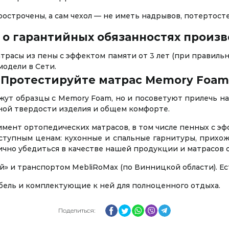
строчены, а сам чехол — не иметь надрывов, потертосте
 о гарантийных обязанностях произ
расы из пены с эффектом памяти от 3 лет (при правильн
одели в Сети.
Протестируйте матрас Memory Foam
жут образцы с Memory Foam, но и посоветуют прилечь на 
чной твердости изделия и общем комфорте.
мент ортопедических матрасов, в том числе пенных с эфф
упным ценам: кухонные и спальные гарнитуры, прихожие
чно убедиться в качестве нашей продукции и матрасов 
й» и транспортом MebliRoMax (по Винницкой области). Е
бель и комплектующие к ней для полноценного отдыха.
Facebook
Twitter
WhatsApp
Viber
Telegram
Поделиться: