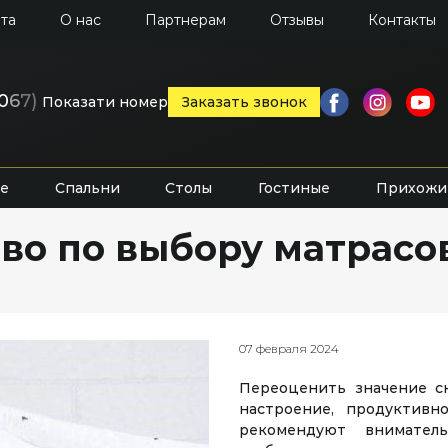
та
О нас
Партнерам
Отзывы
Контакты
0
6
7)
Показати номер
Заказать звонок
е
Спальни
Столы
Гостиные
Прихожи
во по выбору матрасов
07 февраля 2024
Переоценить значение сн
настроение, продуктивн
рекомендуют внимател