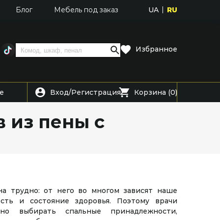
UA
RU
Блог
Мебель под заказ
Избранное
Вход
Регистрация
е
/
Корзина (0)
 из пены с
а трудно: от него во многом зависят наше
ость и состояние здоровья. Поэтому врачи
ьно выбирать спальные принадлежности,