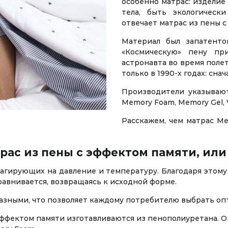
особенно матрас: издели
тела, быть экологическ
отвечает матрас из пены с
Материал был запатенто
«Космическую» пену при
астронавта во время поле
только в 1990-х годах: сна
Производители указывают
Memory Foam, Memory Gel, V
Расскажем, чем матрас M
трас из пены с эффектом памяти, ил
агирующих на давление и температуру. Благодаря этому 
равнивается, возвращаясь к исходной форме.
разными, что позволяет каждому потребителю выбрать оп
фектом памяти изготавливаются из пенополиуретана. Он