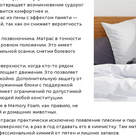
дотвращает возникновение судорог
овится комфортнее и,
рас из пены с эффектом памяти —
й, так как он снижает вероятность
 позвоночника. Матрас в точности
в ровном положении. Это имеет
льной осанки, снятии болевого
верхности, когда кто-то рядом
глощает движения. Это позволяет
окойно. Дополнительную защиту от
пружинные блоки с поддержкой
 имеет ограничений по допустимой
 людей любой конституции.
 в Memory Foam, как правило, не
й и домашних животных.
атрасах практически исключено появление плесени и пар
оверхности, а раз в год отдавать его в химчистку. Там 
ессиональной химией от пятен и лишних запахов.