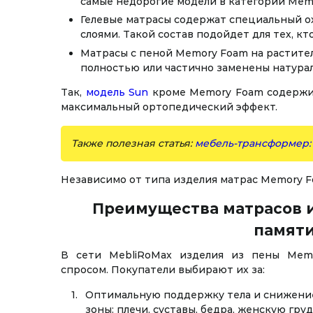
самые недорогие модели в категории Mem
Гелевые матрасы содержат специальный о
слоями. Такой состав подойдет для тех, к
Матрасы с пеной Memory Foam на растител
полностью или частично заменены натура
Так,
модель Sun
кроме Memory Foam содержит
максимальный ортопедический эффект.
Также полезная статья:
мебель-трансформер: 
Независимо от типа изделия матрас Memory F
Преимущества матрасов 
памят
В сети MebliRoMax изделия из пены Mem
спросом. Покупатели выбирают их за:
Оптимальную поддержку тела и снижение
зоны: плечи, суставы, бедра, женскую груд