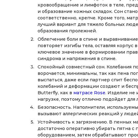
кровообращение и лимфоток в теле, пре
и образование кожных складок. Сон стан
соответственно, крепче. Кроме того, мат
лучший вариант для тяжело больных люде
образования пролежней.
Облегчение боли в спине и выравнивание
повторяет изгибы тела, оставляя корпус 
ключевое значение в формировании прави
синдрома и напряжения в спине.
Спокойный совместный сон. Колебания по
ворочается, минимальны, так как пена по
выспаться, даже если партнер спит бесп
колебаний и деформации создают и бес
Butterfly, как в
матрасе Rose
. Изделие не
нагрузке, поэтому отлично подойдет для
Безопасность. Наполнители, используемые
вызывают аллергических реакций у люде
Устойчивость к загрязнению. В пенных м
достаточно оперативно убирать пятна с п
оборудованием, затем обрабатывают проф