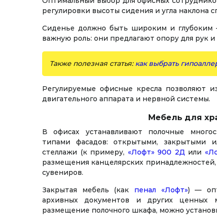
Оптимальный выбор для офисных сотруднико
регулировки высоты сидения и угла наклона с
Сиденье должно быть широким и глубоким —
важную роль: они предлагают опору для рук и
Также полезная статья:
как выбрать гипоалле
Регулируемые офисные кресла позволяют и
двигательного аппарата и нервной системы.
Мебель для хр
В офисах устанавливают полочные много
типами фасадов: открытыми, закрытыми 
стеллажи (к примеру,
«Лофт» 900 2Д
или
«Л
размещения канцелярских принадлежностей,
сувениров.
Закрытая мебель (как
пенал «Лофт»
) — оп
архивных документов и других ценных м
размещение полочного шкафа, можно установи