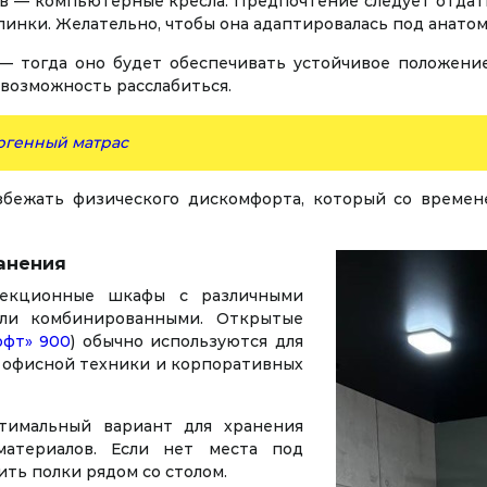
в — компьютерные кресла. Предпочтение следует отда
пинки. Желательно, чтобы она адаптировалась под анато
 тогда оно будет обеспечивать устойчивое положени
 возможность расслабиться.
ргенный матрас
збежать физического дискомфорта, который со времен
анения
секционные шкафы с различными
или комбинированными. Открытые
офт» 900
) обычно используются для
 офисной техники и корпоративных
тимальный вариант для хранения
атериалов. Если нет места под
ть полки рядом со столом.