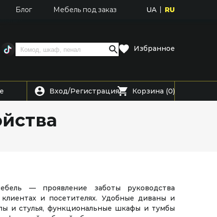
UA
RU
Блог
Мебель под заказ
Избранное
Вход
Регистрация
е
/
Корзина (0)
ойства
мебель — проявление заботы руководства
 клиентах и посетителях. Удобные диваны и
олы и стулья, функциональные шкафы и тумбы