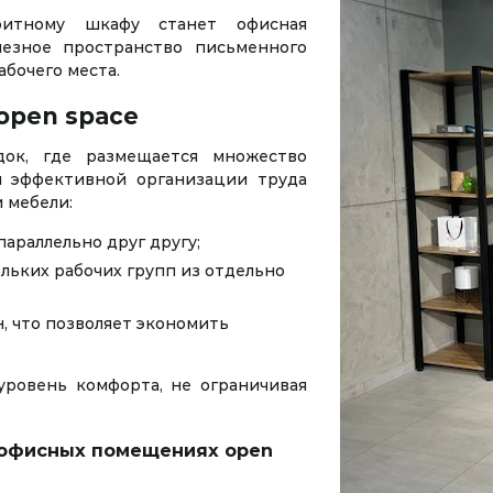
аритному шкафу станет офисная
лезное пространство письменного
абочего места.
open space
док, где размещается множество
ля эффективной организации труда
 мебели:
араллельно друг другу;
льких рабочих групп из отдельно
н, что позволяет экономить
уровень комфорта, не ограничивая
 офисных помещениях open