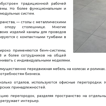
бустроен традиционной рабочей
темы. Но более функциональным и
модульных систем.
транства, — столы с металлическими
ю опору столешнице. Многие
воих изделий каналы для проводов
нируются с компактными тумбами в
ироко применяются бенч-системы,
 8 и более сотрудников на общей
авнивать с индивидуальными моделями.
мущественно передвижная мебель на колесах и роликах. 
отребностям бизнеса.
колько отделов, используются офисные перегородки. И
ярских принадлежностей.
ию перегородок, разделяя пространство на отдельны
ерегружает интерьер.