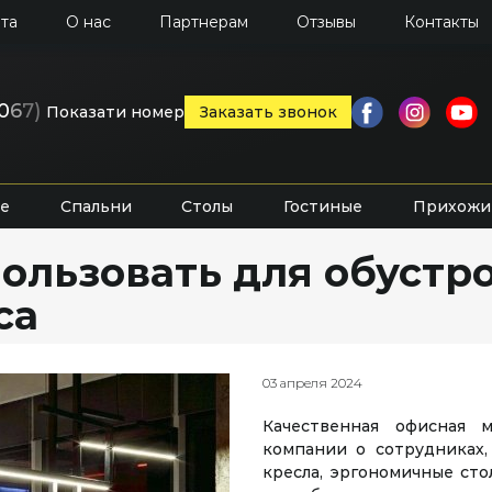
та
О нас
Партнерам
Отзывы
Контакты
0
6
7)
Показати номер
Заказать звонок
е
Спальни
Столы
Гостиные
Прихожи
ользовать для обустр
са
03 апреля 2024
Качественная офисная 
компании о сотрудниках,
кресла, эргономичные ст