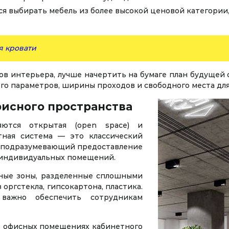
я выбирать мебель из более высокой ценовой категории,
я кровати
в интерьера, лучше начертить на бумаге план будущей 
его параметров, ширины проходов и свободного места дл
исного пространства
яются открытая (open space) и
тная система — это классический
, подразумевающий предоставление
 индивидуальных помещений.
ные зоны, разделенные сплошными
оргстекла, гипсокартона, пластика.
 важно обеспечить сотрудникам
 в офисных помещениях кабинетного