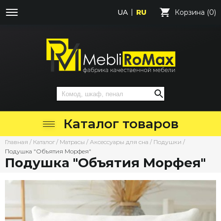
UA
RU
Корзина (0)
Каталог товаров
Главная
/
Каталог
/
Матрасы
/
Аксессуары для сна
/
Подушки
/
Подушка "Объятия Морфея"
Подушка "Объятия Морфея"