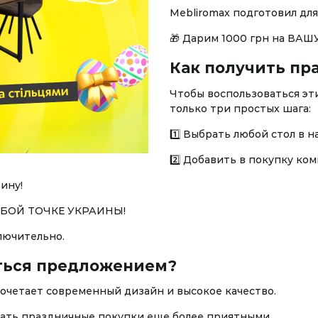
Mebliromax подготовил дл
🎁 Дарим 1000 грн на ВАШ
Как получить пр
Чтобы воспользоваться эт
только три простых шага:
1️⃣ Выбрать любой стол в 
2️⃣ Добавить в покупку ко
ину!
ЮБОЙ ТОЧКЕ УКРАИНЫ!
ключительно.
ться предложением?
сочетает современный дизайн и высокое качество.
елать праздничные покупки еще более приятными.