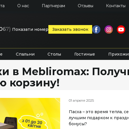
та
О нас
Партнерам
Отзывы
Контакты
0
6
7)
Показати номер
Заказать звонок
е
Спальни
Столы
Гостиные
Прихожи
 в Mebliromax: Получи
ю корзину!
01 апреля 2025
Пасха – это время тепла, 
лучшим подарком к праздн
бонусы?