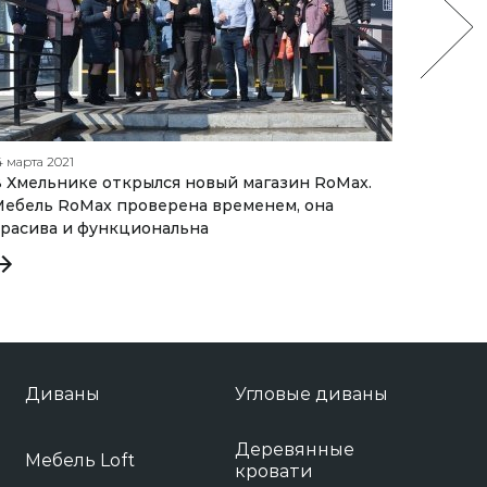
4 марта 2021
27 февра
 Хмельнике открылся новый магазин RoMax.
Мебель
ебель RoMax проверена временем, она
расива и функциональна
Диваны
Угловые диваны
Деревянные
Мебель Loft
кровати