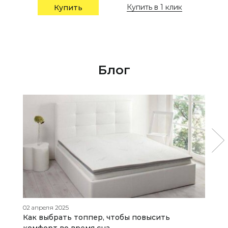
Купить в 1 клик
Купить
Блог
02 апреля 2025
21
Как выбрать топпер, чтобы повысить
К
комфорт во время сна