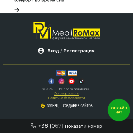
Вход
/
Регистрация
© 2026 — Все права защищены
Договор оферты
Политика безопасности
–
–
ГЛЯНЕЦ
ГЛЯНЕЦ
СОЗДАНИЕ САЙТОВ
СОЗДАНИЕ САЙТОВ
ОНЛАЙН
ЧАТ
+38 (0
6
7)
Показати номер