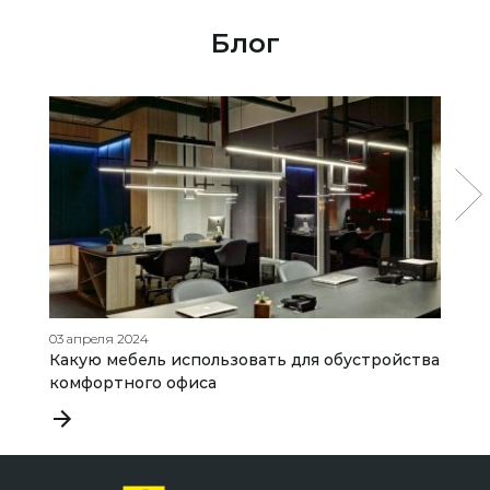
Блог
03 апреля 2024
04
Какую мебель использовать для обустройства
Д
комфортного офиса
с