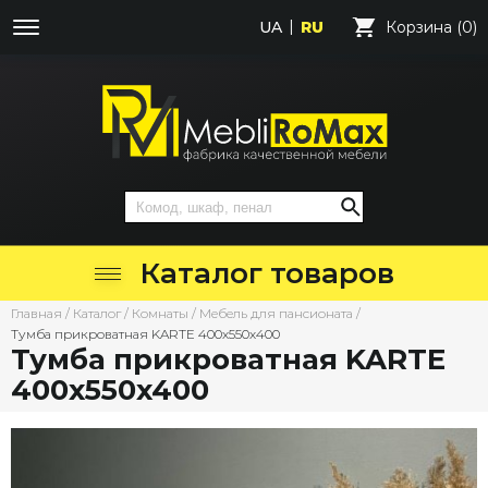
UA
RU
Корзина (0)
Каталог товаров
Главная
/
Каталог
/
Комнаты
/
Мебель для пансионата
/
Тумба прикроватная KARTE 400х550х400
Тумба прикроватная KARTE
400х550х400