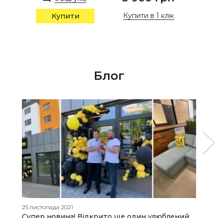
Купити в 1 клік
Купити
Блог
25 листопада 2021
16
Супер новина! Відкрито ще один улюблений
Я