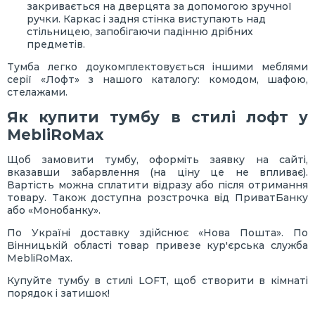
закривається на дверцята за допомогою зручної
ручки. Каркас і задня стінка виступають над
стільницею, запобігаючи падінню дрібних
предметів.
Тумба легко доукомплектовується іншими меблями
серії «Лофт» з нашого каталогу: комодом, шафою,
стелажами.
Як купити тумбу в стилі лофт у
MebliRoMax
Щоб замовити тумбу, оформіть заявку на сайті,
вказавши забарвлення (на ціну це не впливає).
Вартість можна сплатити відразу або після отримання
товару. Також доступна розстрочка від ПриватБанку
або «Монобанку».
По Україні доставку здійснює «Нова Пошта». По
Вінницькій області товар привезе кур'єрська служба
MebliRoMax.
Купуйте тумбу в стилі LOFT, щоб створити в кімнаті
порядок і затишок!