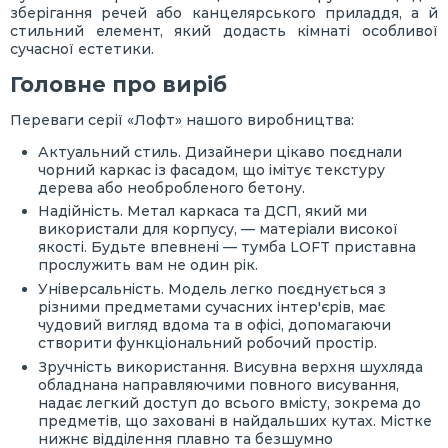
зберігання речей або канцелярського приладдя, а й
стильний елемент, який додасть кімнаті особливої
сучасної естетики.
Головне про виріб
Переваги серії «Лофт» нашого виробництва:
Актуальний стиль. Дизайнери цікаво поєднали
чорний каркас із фасадом, що імітує текстуру
дерева або необробленого бетону.
Надійність. Метал каркаса та ДСП, який ми
використали для корпусу, — матеріали високої
якості. Будьте впевнені — тумба LOFT приставна
прослужить вам не один рік.
Універсальність. Модель легко поєднується з
різними предметами сучасних інтер'єрів, має
чудовий вигляд вдома та в офісі, допомагаючи
створити функціональний робочий простір.
Зручність використання. Висувна верхня шухляда
обладнана направляючими повного висування,
надає легкий доступ до всього вмісту, зокрема до
предметів, що заховані в найдальших кутах. Містке
нижнє відділення плавно та безшумно