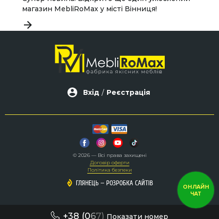
магазин MebliRoMax у місті Вінниця!
н
Вхід
/
Реєстрація
© 2026 — Всі права захищені
Договір оферти
Політика безпеки
–
–
ГЛЯНЕЦЬ
ГЛЯНЕЦЬ
РОЗРОБКА САЙТІВ
РОЗРОБКА САЙТІВ
ОНЛАЙН
ЧАТ
+38 (0
6
7)
Показати номер