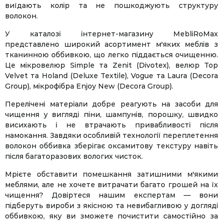
виїдають колір та не пошкоджують структуру
волокон.
У каталозі інтернет-магазину MebliRoMax
представлено широкий асортимент м'яких меблів з
тканинною оббивкою, що легко піддається очищенню.
Це мікровелюр Simple та Zenit (Divotex), велюр Top
Velvet та Holand (Deluxe Textile), Vogue та Laura (Decora
Group), мікрофібра Enjoy New (Decora Group).
Перелічені матеріали добре реагують на засоби для
чищення у вигляді піни, шампунів, порошку, швидко
висихають і не втрачають привабливості після
намокання. Завдяки особливій технології переплетення
волокон оббивка зберігає оксамитову текстуру навіть
після багаторазових вологих чисток.
Мрієте обставити помешкання затишними м'якими
меблями, але не хочете витрачати багато грошей на їх
чищення? Довіртеся нашим експертам — вони
підберуть вироби з якісною та невибагливою у догляді
оббивкою, яку ви зможете почистити самостійно за