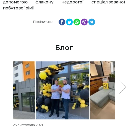
допомогою флакону недорогої спеціалізованої
побутової хімії.
Facebook
Twitter
WhatsApp
Viber
Telegram
Поділитись:
Блог
25 листопада 2021
07