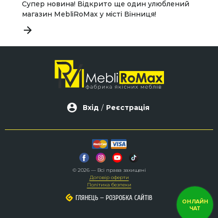
Супер новина! Відкрито ще один улюблений
М
магазин MebliRoMax у місті Вінниця!
к
м
Вхід
/
Реєстрація
© 2026 — Всі права захищені
Договір оферти
Політика безпеки
–
–
ГЛЯНЕЦЬ
ГЛЯНЕЦЬ
РОЗРОБКА САЙТІВ
РОЗРОБКА САЙТІВ
ОНЛАЙН
ЧАТ