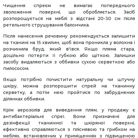
Чищення спреєм не вимагає попереднього
зволоження поверхні, що обробляється. Засіб
розпорошується на меблі з відстані 20-30 см після
ретельного струшування балончика.
Після нанесення речовину рекомендується залишити
на тканині на 15 хвилин, щоб вона проникла у волокна і
розчинила бруд, який в'ївся. Якщо пляма стара,
доцільно потерти її губкою або щіткою. Залишки
засобу видаляються з оббивки сухою серветкою або
пилососом.
Якщо потрібно почистити натуральну чи штучну
шкіру, можна розпорошити спрей на тканинну
серветку, а потім нею пройтися по забруднених
ділянках оббивки.
Крім аерозолів для виведення плям, у продажу є
антибактеріальні спреї. Вони призначені для
дезінфекції тканинної та шкіряної поверхні,
ефективно справляються з пліснявою та грибком на
меблях, встановлених у приміщеннях з підвищеною