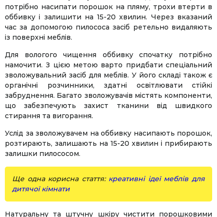
потрібно насипати порошок на пляму, трохи втерти в
оббивку і залишити на 15-20 хвилин. Через вказаний
час за допомогою пилососа засіб ретельно видаляють
із поверхні меблів.
Для вологого чищення оббивку спочатку потрібно
намочити. З цією метою варто придбати спеціальний
зволожувальний засіб для меблів. У його складі також є
органічні розчинники, здатні освітлювати стійкі
забруднення. Багато зволожувачів містять компоненти,
що забезпечують захист тканини від швидкого
стирання та вигорання.
Услід за зволожувачем на оббивку насипають порошок,
розтирають, залишають на 15-20 хвилин і прибирають
залишки пилососом.
Ще одна корисна стаття:
креативні ідеї меблів для
дитячої кімнати
Натуральну та штучну шкіру чистити порошковими