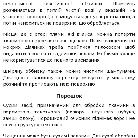
неворсистої текстильної оббивки. Шампунь
розчиняється в теплій чистій воді у вказаній на
упаковці пропорції, розмішується до утворення піни, а
потім наноситься на поверхню, що обробляється.
Місця, де є старі плями, які в'їлися, можна потерти
тканинною серветкою або щіткою. Після очищення по
мокрих ділянках треба пройтися пилососом, щоб
видалити з волокон надлишки вологи. Меблями краще
не користуватися до повного висихання.
Шкіряну оббивку також можна чистити шампунями.
Для цього тканинну серветку змочують у мильному
розчині та протирають нею поверхню.
Порошок
Сухий засіб, призначений для обробки тканини з
ворсистою текстурою (велюру, штучного нубука,
замші, флоку). Порошковий очисник піднімає ворс і не
псує структуру текстилю.
Чищення може бути сухим і вологим. Для сухої обробки