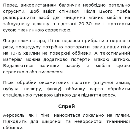
Перед використанням балончик необхідно ретельно
струсити, щоб вміст спінився. Після цього треба
розпорошити засіб для чищення м'яких меблів на
забруднену ділянку з відстані 20-30 см і протерти
сухою тканинною серветкою.
Якщо пляма стара, і її не вдалося прибрати з першого
разу, процедуру потрібно повторити, залишивши піну
на 10-15 хвилин на поверхні оббивки. А текстильний
матеріал можна додатково потерти м'якою щіткою.
Видаляються залишки засобу з меблів сухою
серветкою або пилососом.
Після обробки оксамитових полотен (штучної замші,
нубука, велюру, флоку) оббивку варто обробити
спеціальною гумовою щіткою для підняття ворсу.
Спрей
Аерозоль, як і піна, наноситься локально на плями.
Підходить для шкіряної та неворсистої тканинної
оббивки.