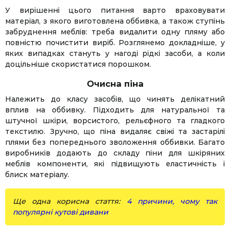
У вирішенні цього питання варто враховувати
матеріал, з якого виготовлена оббивка, а також ступінь
забруднення меблів: треба видалити одну пляму або
повністю почистити виріб. Розглянемо докладніше, у
яких випадках стануть у нагоді рідкі засоби, а коли
доцільніше скористатися порошком.
Очисна піна
Належить до класу засобів, що чинять делікатний
вплив на оббивку. Підходить для натуральної та
штучної шкіри, ворсистого, рельєфного та гладкого
текстилю. Зручно, що піна видаляє свіжі та застарілі
плями без попереднього зволоження оббивки. Багато
виробників додають до складу піни для шкіряних
меблів компоненти, які підвищують еластичність і
блиск матеріалу.
Ще одна корисна стаття:
4 причини, чому так
популярні кутові дивани