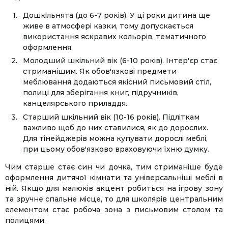
Дошкільнята (до 6-7 років). У ці роки дитина ще
живе в атмосфері казки, тому допускається
використання яскравих кольорів, тематичного
оформлення.
Молодший шкільний вік (6-10 років). Інтер'єр стає
стриманішим. Як обов'язкові предмети
меблювання додаються якісний письмовий стіл,
полиці для зберігання книг, підручників,
канцелярського приладдя.
Старший шкільний вік (10-16 років). Підліткам
важливо щоб до них ставилися, як до дорослих.
Для тінейджерів можна купувати дорослі меблі,
при цьому обов'язково враховуючи їхню думку.
Чим старше стає син чи дочка, тим стриманіше буде
оформлення дитячої кімнати та універсальніші меблі в
ній. Якщо для малюків акцент робиться на ігрову зону
та зручне спальне місце, то для школярів центральним
елементом стає робоча зона з письмовим столом та
Facebook
Twitter
WhatsApp
Viber
Telegram
полицями.