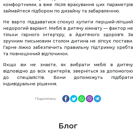
комфортними, а вже після врахування цих параметрів
займайтеся підбором по дизайну та забарвленню.
Не варто піддаватися спокусі купити перший-ліпший
недорогий варіант. Меблі в дитячу кімнату — фактор не
тільки гарного інтер'єру, а йдитячого здоров'я. За
зручним письмовим столом дитина не зіпсує постави.
Гарне ліжко забезпечить правильну підтримку хребта
та повноцінний відпочинок.
Якщо ви не знаєте, як вибрати меблі в дитячу
відповідно до всіх критеріїв, зверніться за допомогою
до спеціалістів. Вони допоможуть підібрати
індивідуальне рішення.
Facebook
Twitter
WhatsApp
Viber
Telegram
Поділитись:
Блог