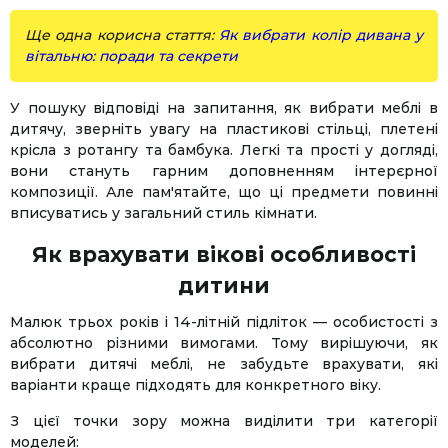
Ще одна корисна стаття:
Як вибрати колір дивана у
вітальню: поради та секрети
У пошуку відповіді на запитання, як вибрати меблі в
дитячу, зверніть увагу на пластикові стільці, плетені
крісла з ротангу та бамбука. Легкі та прості у догляді,
вони стануть гарним доповненням інтерєрної
композиції. Але пам'ятайте, що ці предмети повинні
вписуватись у загальний стиль кімнати.
Як врахувати вікові особливості
дитини
Малюк трьох років і 14-літній підліток — особистості з
абсолютно різними вимогами. Тому вирішуючи, як
вибрати дитячі меблі, не забудьте врахувати, які
варіанти краще підходять для конкретного віку.
З цієї точки зору можна виділити три категорії
моделей: