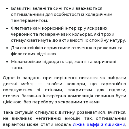
Блакитні, зелені та сині тони вважаються
оптимальними для особистості із холеричним
темпераментом.
Флегматикам корисний інтер'єр у яскравих
червоних та помаранчевих кольорах, які трохи
стимулюватимуть до активності їх спокійну натуру.
Для сангвініків сприятливе оточення в рожевих та
фіолетових відтінках.
Меланхолікам підходять сірі, жовті та коричневі
тони.
Одне із завдань при вирішенні питання як вибрати
дитячі меблі, — знайти кольори, що гармонійно
поєднуються зі стінами, покриттям для підлоги,
стелею. Загальна інтер'єрна композиція повинна бути
цілісною, без перебору з яскравими тонами.
Така ситуація стимулює дитину розвиватися, вчитися,
не викликає негативних емоцій. Так, оптимальним
варіантом може стати модель
ліжка Баффі з ящиками
,