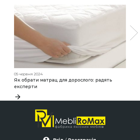
05 червня 2024
15
Як обрати матрац для дорослого: радять
Я
експерти
д