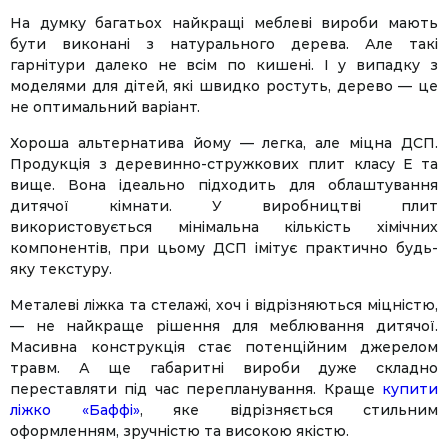
На думку багатьох найкращі меблеві вироби мають
бути виконані з натурального дерева. Але такі
гарнітури далеко не всім по кишені. І у випадку з
моделями для дітей, які швидко ростуть, дерево — це
не оптимальний варіант.
Хороша альтернатива йому — легка, але міцна ДСП.
Продукція з деревинно-стружкових плит класу Е та
вище. Вона ідеально підходить для облаштування
дитячої кімнати. У виробництві плит
використовується мінімальна кількість хімічних
компонентів, при цьому ДСП імітує практично будь-
яку текстуру.
Металеві ліжка та стелажі, хоч і відрізняються міцністю,
— не найкраще рішення для меблювання дитячої.
Масивна конструкція стає потенційним джерелом
травм. А ще габаритні вироби дуже складно
переставляти під час перепланування. Краще
купити
ліжко «Баффі»
, яке відрізняється стильним
оформленням, зручністю та високою якістю.