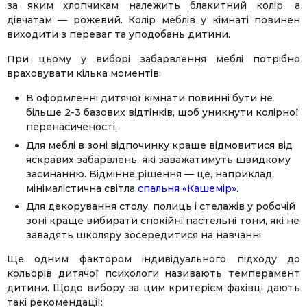
за яким хлопчикам належить блакитний колір, а
дівчатам — рожевий. Колір меблів у кімнаті повинен
виходити з переваг та уподобань дитини.
При цьому у виборі забарвлення меблі потрібно
враховувати кілька моментів:
В оформленні дитячої кімнати повинні бути не
більше 2-3 базових відтінків, щоб уникнути колірної
перенасиченості.
Для меблі в зоні відпочинку краще відмовитися від
яскравих забарвлень, які заважатимуть швидкому
засинанню. Відмінне рішення — це, наприклад,
мінімалістична світла
спальня «Кашемір»
.
Для декорування столу, полиць і стелажів у робочій
зоні краще вибирати спокійні пастельні тони, які не
завадять школяру зосередитися на навчанні.
Ще одним фактором індивідуального підходу до
кольорів дитячої психологи називають темперамент
дитини. Щодо вибору за цим критерієм фахівці дають
такі рекомендації: