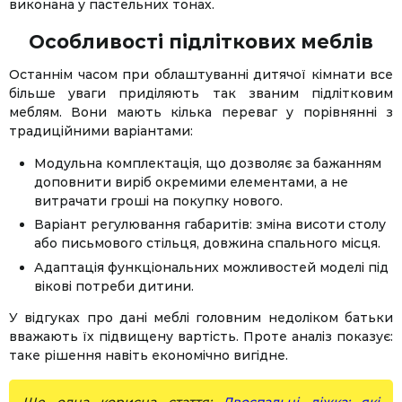
виконана у пастельних тонах.
Особливості підліткових меблів
Останнім часом при облаштуванні дитячої кімнати все
більше уваги приділяють так званим підлітковим
меблям. Вони мають кілька переваг у порівнянні з
традиційними варіантами:
Модульна комплектація, що дозволяє за бажанням
доповнити виріб окремими елементами, а не
витрачати гроші на покупку нового.
Варіант регулювання габаритів: зміна висоти столу
або письмового стільця, довжина спального місця.
Адаптація функціональних можливостей моделі під
вікові потреби дитини.
У відгуках про дані меблі головним недоліком батьки
вважають їх підвищену вартість. Проте аналіз показує:
таке рішення навіть економічно вигідне.
Ще одна корисна стаття:
Двоспальні ліжка: які