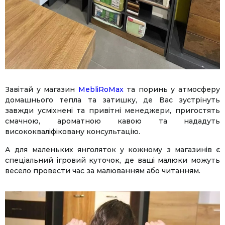
Завітай у магазин
MebliRoМax
та поринь у атмосферу
домашнього тепла та затишку, де Вас зустрінуть
завжди усміхнені та привітні менеджери, пригостять
смачною, ароматною кавою та нададуть
висококваліфіковану консультацію.
А для маленьких янголяток у кожному з магазинів є
спеціальний ігровий куточок, де ваші малюки можуть
весело провести час за малюванням або читанням.