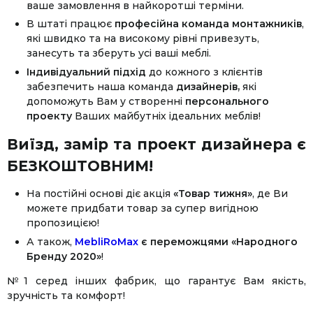
ваше замовлення в найкоротші терміни.
В штаті працює
професійна команда монтажників
,
які швидко та на високому рівні привезуть,
занесуть та зберуть усі ваші меблі.
Індивідуальний підхід
до кожного з клієнтів
забезпечить наша команда
дизайнерів,
які
допоможуть Вам у створенні
персонального
проекту
Ваших майбутніх ідеальних меблів!
Виїзд, замір та проект дизайнера є
БЕЗКОШТОВНИМ!
На постійні основі діє акція
«Товар тижня»
, де Ви
можете придбати товар за супер вигідною
пропозицією!
А також,
MebliRoMax
є переможцями «Народного
Бренду 2020»
!
№1 серед інших фабрик, що гарантує Вам якість,
зручність та комфорт!