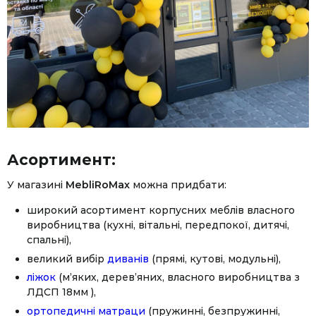
Асортимент:
У магазині
MebliRoMax
можна придбати:
широкий асортимент корпусних меблів власного
виробництва (кухні, вітальні, передпокої, дитячі,
спальні),
великий вибір
диванів
(прямі, кутові, модульні),
ліжок
(м’яких, дерев’яних, власного виробництва з
ЛДСП 18мм ),
ортопедичні матраци
(пружинні, безпружинні,