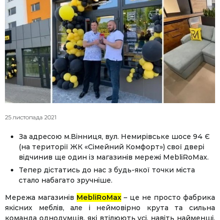
25 листопада 2021
За адресою м.Вінниця, вул. Немирівське шосе 94 Є
(на території ЖК «Сімейний Комфорт») свої двері
відчинив ще один із магазинів мережі MebliRoMax.
Тепер дістатись до нас з будь-якої точки міста
стало набагато зручніше.
Мережа магазинів
MebliRoMax
– це не просто фабрика
якісних меблів, але і неймовірно крута та сильна
команда однодумців, які втілюють усі, навіть найменші,