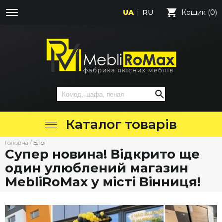
UA
RU
Кошик (0)
Каталог товарів
Головна
/
Блог
Супер новина! Відкрито ще
один улюблений магазин
MebliRoMax у місті Вінниця!