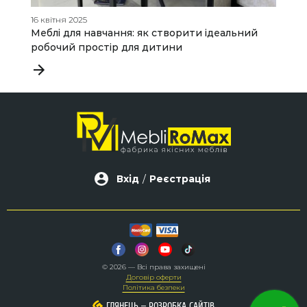
16 квітня 2025
17
Меблі для навчання: як створити ідеальний
К
робочий простір для дитини
Вхід
/
Реєстрація
© 2026 — Всі права захищені
Договір оферти
Політика безпеки
–
–
ГЛЯНЕЦЬ
ГЛЯНЕЦЬ
РОЗРОБКА САЙТІВ
РОЗРОБКА САЙТІВ