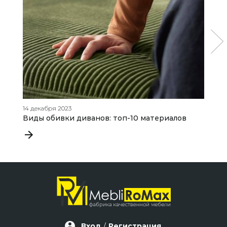
14 декабря 2023
22
Виды обивки диванов: топ-10 материалов
Г
Вход
/
Регистрация