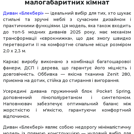
малогабаритних кімнат
Диван «Блекбері»
— ідеальний вибір для тих, хто шукає
стильні та зручні меблі з сучасним дизайном і
практичними функціями. Ця модель, яка також входить
до топ-5 модних диванів 2025 року, має механізм
трансформації «єврокнижка», що дає змогу швидко
перетворити її на комфортне спальне місце розміром
2,0 х 2,3 м.
Каркас виробу виконано з комбінації багатошарової
фанери, ДСП і дерева, що гарантує його міцність і
довговічність. Оббивка — якісна тканина Zenit 280,
приємна на дотик, стійка до стирання і вигорання.
Усередині дивана пружинний блок Pocket Spring,
доповнений пінополіуретаном і синтепоном.
Наповнювач забезпечує оптимальний баланс між
жорсткістю і м'якістю, гарантуючи комфортний
відпочинок.
Диван «Блекбері» являє собою недорогу мінімалістичну
модель із прямою конструкцією — чудовий вибір для