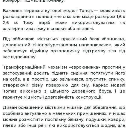
комфорт під час відпочинку.
Важлива перевага кутової моделі Tomas — можливість
розкладання в повноцінне спальне місце розміром 1,6 х
2,6 м. Тому виріб може використовуватися як
альтернатива ліжку в спальні або вітальні.
Під оббивкою міститься пружинний блок «боннель»,
доповнений пінополіуретановим наповнювачем, який
забезпечує відмінну ортопедичну підтримку тіла під
час відпочинку.
Трансформаційний механізм «єврокнижка» простий у
застосуванні: досить підняти сидіння, потягнути його
на себе, а в простір, що звільнився, опустити спинку,
створюючи рівну поверхню для сну. Каркас моделі
Tomas виконано з цільного деревного бруса, і це
гарантує міцність і довговічність конструкції.
Диван оснащений місткими нішами для зберігання, що
особливо актуально в маленьких приміщеннях. У нішах
можна розмістити постільну білизну, подушки, ковдри,
пледи або інші речі, які використовуються щодня, але