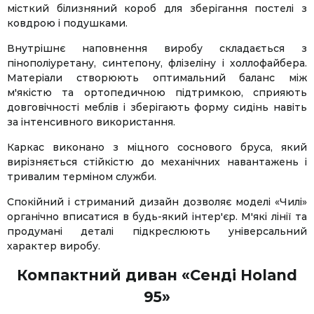
місткий білизняний короб для зберігання постелі з
ковдрою і подушками.
Внутрішнє наповнення виробу складається з
пінополіуретану, синтепону, флізеліну і холлофайбера.
Матеріали створюють оптимальний баланс між
м'якістю та ортопедичною підтримкою, сприяють
довговічності меблів і зберігають форму сидінь навіть
за інтенсивного використання.
Каркас виконано з міцного соснового бруса, який
вирізняється стійкістю до механічних навантажень і
тривалим терміном служби.
Спокійний і стриманий дизайн дозволяє моделі «Чилі»
органічно вписатися в будь-який інтер'єр. М'які лінії та
продумані деталі підкреслюють універсальний
характер виробу.
Компактний диван «Сенді Holand
95»