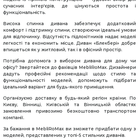
сучасних інтер'єрів, де цінуються простота і
функціональність.
Висока спинка дивана забезпечує додатковий
комфорт і підтримку спини, створюючи ідеальні умови
для відпочинку. Відсутність підлокітників надає моделі
легкості та економить місце. Диван «Блекбері» добре
впишеться як у житловий, так і в офісний простір.
Потрібна допомога з вибором дивана для дому чи
офісу? Звертайтеся до фахівців MebliRoMax. Дизайнери
дадуть професійні рекомендації щодо стилю та
функціональності моделей, допоможуть підібрати
ідеальний варіант для будь-якого приміщення.
Організуємо доставку в будь-який регіон країни. По
Києву, Вінниці, Київській та Вінницькій областях
замовлення привозимо безкоштовно транспортом
компанії.
За бажання в MebliRoMax ви зможете придбати одну з
моделей, представлених у топі-5 стильних диванів.