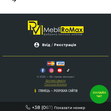
д
Вхід
/
Реєстрація
© 2026 — Всі права захищені
Договір оферти
Політика безпеки
–
–
ГЛЯНЕЦЬ
ГЛЯНЕЦЬ
РОЗРОБКА САЙТІВ
РОЗРОБКА САЙТІВ
ОНЛАЙН
ЧАТ
+38 (0
6
7)
Показати номер