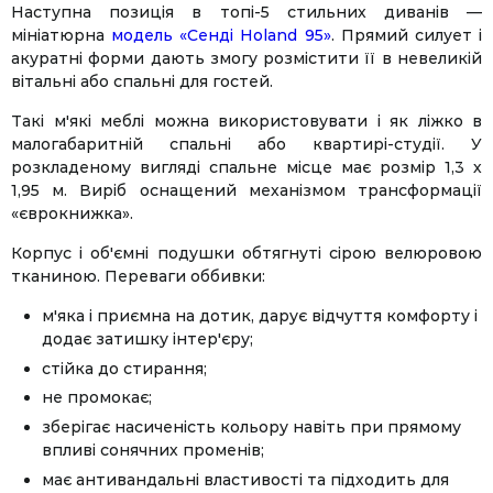
Наступна позиція в топі-5 стильних диванів —
мініатюрна
модель «Сенді Holand 95»
. Прямий силует і
акуратні форми дають змогу розмістити її в невеликій
вітальні або спальні для гостей.
Такі м'які меблі можна використовувати і як ліжко в
малогабаритній спальні або квартирі-студії. У
розкладеному вигляді спальне місце має розмір 1,3 х
1,95 м. Виріб оснащений механізмом трансформації
«єврокнижка».
Корпус і об'ємні подушки обтягнуті сірою велюровою
тканиною. Переваги оббивки:
м'яка і приємна на дотик, дарує відчуття комфорту і
додає затишку інтер'єру;
стійка до стирання;
не промокає;
зберігає насиченість кольору навіть при прямому
впливі сонячних променів;
має антивандальні властивості та підходить для