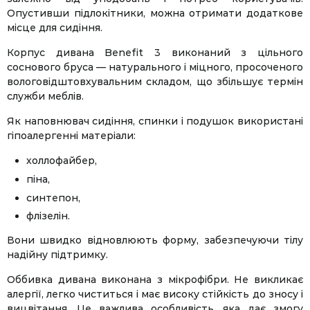
Опустивши підлокітники, можна отримати додаткове
місце для сидіння.
Корпус дивана Benefit 3 виконаний з цільного
соснового бруса — натурального і міцного, просоченого
вологовідштовхувальним складом, що збільшує термін
служби меблів.
Як наповнювач сидіння, спинки і подушок використані
гіпоалергенні матеріали:
холлофайбер,
піна,
синтепон,
флізелін.
Вони швидко відновлюють форму, забезпечуючи тілу
надійну підтримку.
Оббивка дивана виконана з мікрофібри. Не викликає
алергії, легко чиститься і має високу стійкість до зносу і
вицвітання. Це важлива особливість, яка дає змогу