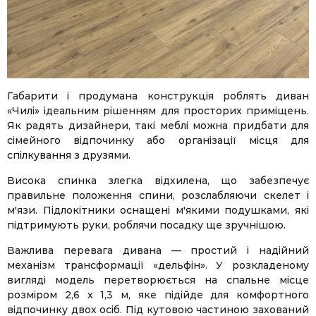
Габарити і продумана конструкція роблять диван
«Чилі» ідеальним рішенням для просторих приміщень.
Як радять дизайнери, такі меблі можна придбати для
сімейного відпочинку або організації місця для
спілкування з друзями.
Висока спинка злегка відхилена, що забезпечує
правильне положення спини, розслабляючи скелет і
м'язи. Підлокітники оснащені м'якими подушками, які
підтримують руки, роблячи посадку ще зручнішою.
Важлива перевага дивана — простий і надійний
механізм трансформації «дельфін». У розкладеному
вигляді модель перетворюється на спальне місце
розміром 2,6 х 1,3 м, яке підійде для комфортного
відпочинку двох осіб. Під кутовою частиною захований