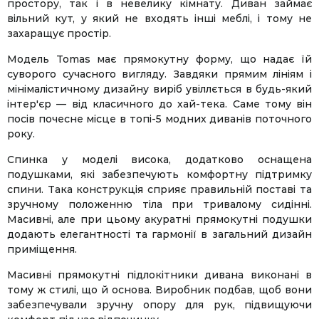
простору, так і в невелику кімнату. Диван займає
вільний кут, у який не входять інші меблі, і тому не
захаращує простір.
Модель Tomas має прямокутну форму, що надає їй
суворого сучасного вигляду. Завдяки прямим лініям і
мінімалістичному дизайну виріб увіллється в будь-який
інтер'єр — від класичного до хай-тека. Саме тому він
посів почесне місце в топі-5 модних диванів поточного
року.
Спинка у моделі висока, додатково оснащена
подушками, які забезпечують комфортну підтримку
спини. Така конструкція сприяє правильній поставі та
зручному положенню тіла при тривалому сидінні.
Масивні, але при цьому акуратні прямокутні подушки
додають елегантності та гармонії в загальний дизайн
приміщення.
Масивні прямокутні підлокітники дивана виконані в
тому ж стилі, що й основа. Виробник подбав, щоб вони
забезпечували зручну опору для рук, підвищуючи