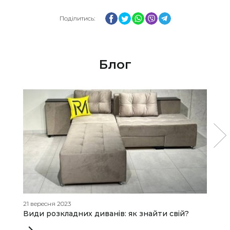
Facebook
Twitter
WhatsApp
Viber
Telegram
Поділитись:
Блог
21 вересня 2023
19
Види розкладних диванів: як знайти свій?
S
т