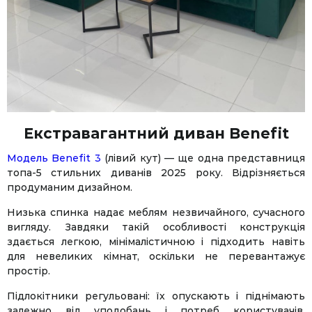
Екстравагантний диван Benefit
Модель Benefit 3
(лівий кут) — ще одна представниця
топа-5 стильних диванів 2025 року. Відрізняється
продуманим дизайном.
Низька спинка надає меблям незвичайного, сучасного
вигляду. Завдяки такій особливості конструкція
здається легкою, мінімалістичною і підходить навіть
для невеликих кімнат, оскільки не перевантажує
простір.
Підлокітники регульовані: їх опускають і піднімають
залежно від уподобань і потреб користувачів.