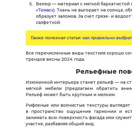
Велюр — материал с мягкой бархатисто
«Томас»
). Ткань не выгорает на солнце, 
образует заломов. За счет грязе- и водо
салфеткой.
Также полезная статья:
как правильно выбрат
Все перечисленные виды текстиля хорошо соч
трендов весны 2024 года.
Рельефные пов
Изюминкой интерьера станет рельеф — на сте
мягкой мебели (предлагаем обратить вни
Рельеф может быть крупным и мелким.
Рифленые или волнистые текстуры выглядят 
в пространство ощущение гармонии и ест
занимать всю поверхность фасада или служит
участке, разбавляя общий вид.