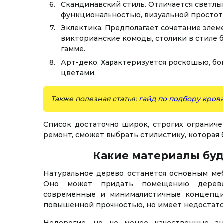
Скандинавский стиль. Отличается светлым
функциональностью, визуальной простот
Эклектика. Предполагает сочетание элем
викторианские комоды, столики в стиле 
гамме.
Арт-деко. Характеризуется роскошью, б
цветами.
Также полезная статья:
гайд по подбору кров
Список достаточно широк, строгих огранич
ремонт, сможет выбрать стилистику, которая
Какие материалы бу
Натуральное дерево останется основным ме
Оно может придать помещению дерев
современные и минималистичные концепции
повышенной прочностью, но имеет недостато
Недорогие, но не менее качественные а