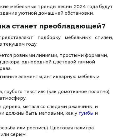
кие мебельные тренды весны 2024 года будут
создание уютной домашней обстановки.
ика станет преобладающей?
редставляют подборку мебельных стилей,
в текущем году:
уется ровными линиями, простыми формами,
 декора, однородной цветовой гаммой
рева.
тивные элементы, антикварную мебель и
 грубого текстиля (как домотканое полотно),
атмосферу.
е дерево, металл со следами ржавчины, и
ни должны быть матовыми, как у
тумбы
и
езьба или роспись). Цветовая палитра
 или серым.