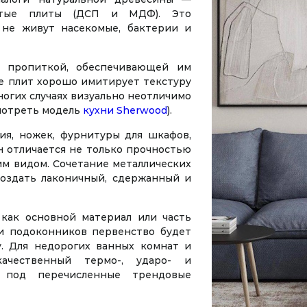
истые плиты (ДСП и МДФ). Это
 не живут насекомые, бактерии и
 пропиткой, обеспечивающей им
е плит хорошо имитирует текстуру
ногих случаях визуально неотличимо
мотреть модель
кухни Sherwood
).
ия, ножек, фурнитуры для шкафов,
 Он отличается не только прочностью
м видом. Сочетание металлических
оздать лаконичный, сдержанный и
как основной материал или часть
и подоконников первенство будет
. Для недорогих ванных комнат и
ачественный термо-, ударо- и
й под перечисленные трендовые