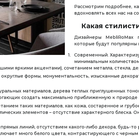
Рассмотрим подробнее, ка
вдохновлять всех нас на 
Какая стилист
Дизайнеры MebliRoMax п
которые будут популярны 
Современный. Характериз
минимальным количеством
шими яркими акцентами), сочетанием металла, стекла, де
е округлые формы, монументальность, изысканные декора
ральных материалов, дерева теплых приглушенных тонов,
огающих создать максимально приближенную к природе 
танием таких материалов, как кожа, состаренное и грубо
лических элементов – отсутствие характерного блеска. О
рямых линий, отсутствием какого-либо декора, будь-то р
включает много белого цвета, контрастирующего с черным