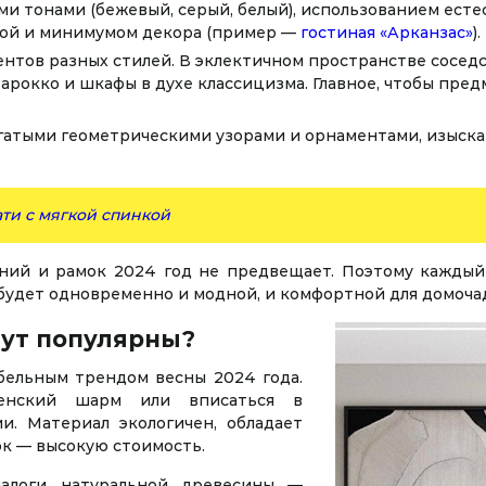
и тонами (бежевый, серый, белый), использованием естес
ой и минимумом декора (пример —
гостиная «Арканзас»
).
ентов разных стилей. В эклектичном пространстве сосед
барокко и шкафы в духе классицизма. Главное, чтобы пре
огатыми геометрическими узорами и орнаментами, изыс
ати с мягкой спинкой
ений и рамок 2024 год не предвещает. Поэтому кажды
 будет одновременно и модной, и комфортной для домоча
дут популярны?
бельным трендом весны 2024 года.
енский шарм или вписаться в
. Материал экологичен, обладает
к — высокую стоимость.
налоги натуральной древесины —