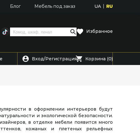
UA
RU
Блог
Мебель под заказ
Избранное
Вход
Регистрация
е
/
Корзина (0)
пулярности в оформлении интерьеров будут
натуральности и экологической безопасности.
изайнеров, в отделке мебели появится много
ттенков, кожаных и плетеных рельефных