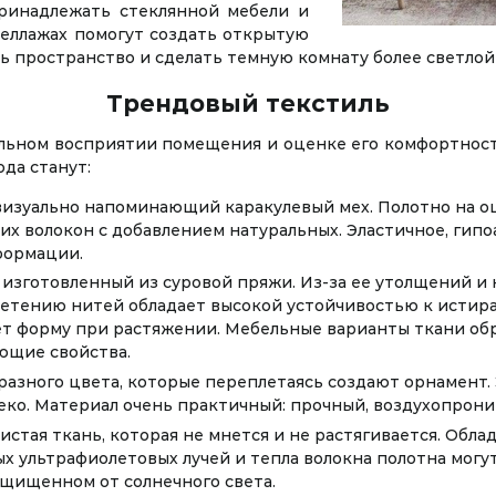
ринадлежать стеклянной мебели и
теллажах помогут создать открытую
 пространство и сделать темную комнату более светлой
Трендовый текстиль
льном восприятии помещения и оценке его комфортности. 
да станут:
изуально напоминающий каракулевый мех. Полотно на ощ
ких волокон с добавлением натуральных. Эластичное, гип
формации.
 изготовленный из суровой пряжи. Из-за ее утолщений 
летению нитей обладает высокой устойчивостью к истир
ет форму при растяжении. Мебельные варианты ткани об
ющие свойства.
разного цвета, которые переплетаясь создают орнамент.
деко. Материал очень практичный: прочный, воздухопрон
истая ткань, которая не мнется и не растягивается. Об
х ультрафиолетовых лучей и тепла волокна полотна могу
ащищенном от солнечного света.