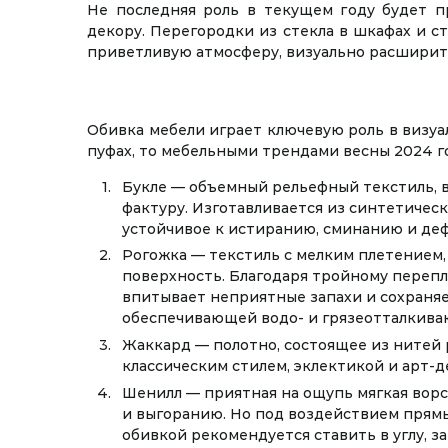
Не последняя роль в текущем году будет п
декору. Перегородки из стекла в шкафах и с
приветливую атмосферу, визуально расширить
Обивка мебели играет ключевую роль в визуа
пуфах, то мебельными трендами весны 2024 го
Букле — объемный рельефный текстиль, в
фактуру. Изготавливается из синтетичес
устойчивое к истиранию, сминанию и де
Рогожка — текстиль с мелким плетением,
поверхность. Благодаря тройному переп
впитывает неприятные запахи и сохраня
обеспечивающей водо- и грязеотталкива
Жаккард — полотно, состоящее из нитей 
классическим стилем, эклектикой и арт-
Шенилл — приятная на ощупь мягкая ворс
и выгоранию. Но под воздействием прямы
обивкой рекомендуется ставить в углу, з