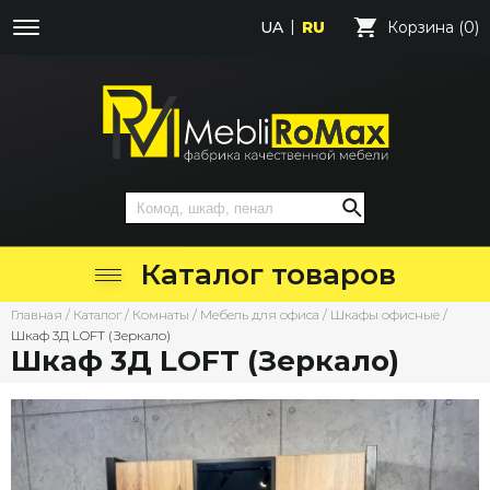
UA
RU
Корзина (0)
Каталог товаров
Главная
/
Каталог
/
Комнаты
/
Мебель для офиса
/
Шкафы офисные
/
Шкаф 3Д LOFT (Зеркало)
Шкаф 3Д LOFT (Зеркало)