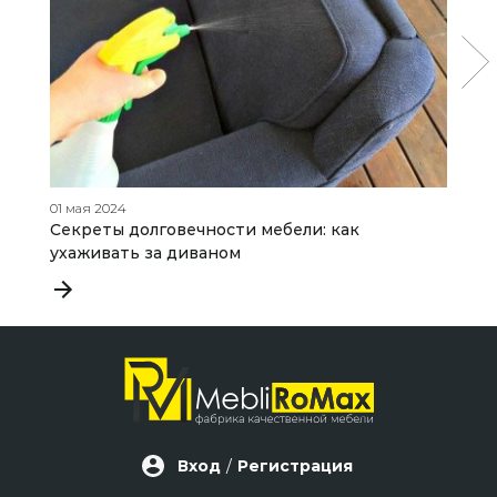
01 мая 2024
19
Секреты долговечности мебели: как
К
ухаживать за диваном
п
Вход
/
Регистрация