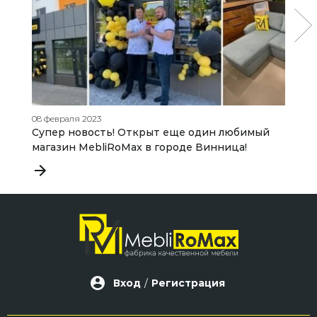
08 февраля 2023
22
Супер новость! Открыт еще один любимый
М
магазин MebliRoMax в городе Винница!
э
Вход
/
Регистрация