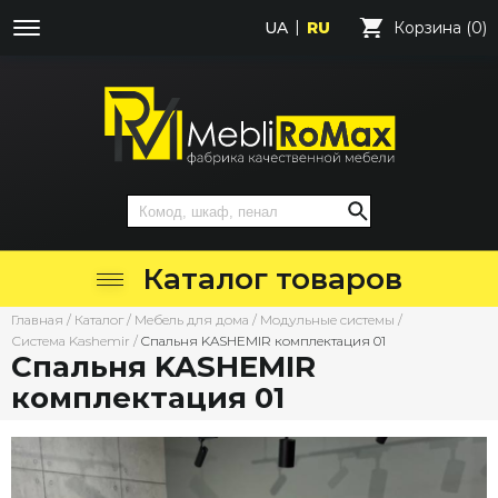
UA
RU
Корзина (0)
Каталог товаров
Главная
/
Каталог
/
Мебель для дома
/
Модульные системы
/
Система Kashemir
/
Cпальня KASHEMIR комплектация 01
Cпальня KASHEMIR
комплектация 01