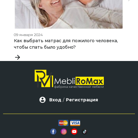
09 января 2024
16
Как выбрать матрас для пожилого человека,
П
чтобы спать было удобно?
п
Вход
/
Регистрация