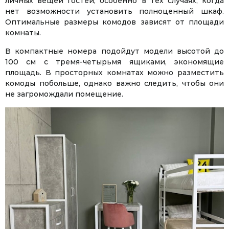
личных вещей гостей, особенно в тех случаях, когда
нет возможности установить полноценный шкаф.
Оптимальные размеры комодов зависят от площади
комнаты.
В компактные номера подойдут модели высотой до
100 см с тремя-четырьмя ящиками, экономящие
Facebook
Twitter
WhatsApp
Viber
Telegram
площадь. В просторных комнатах можно разместить
комоды побольше, однако важно следить, чтобы они
не загромождали помещение.