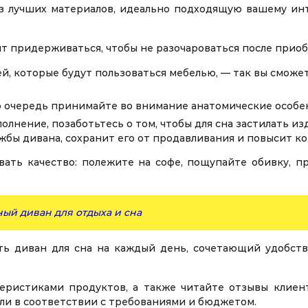
 лучших материалов, идеально подходящую вашему инте
ит придерживаться, чтобы не разочароваться после прио
й, которые будут пользоваться мебелью, — так вы сможет
 очередь принимайте во внимание анатомические особен
олнение, позаботьтесь о том, чтобы для сна застилать и
бы дивана, сохранит его от продавливания и повысит к
ать качество: полежите на софе, пощупайте обивку, пр
ный диван для отдыха и сна
ть диван для сна на каждый день, сочетающий удобств
теристиками продуктов, а также читайте отзывы клие
ли в соответствии с требованиями и бюджетом.