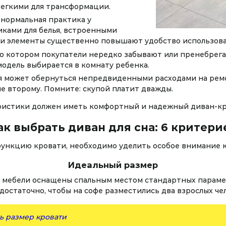
егкими для трансформации.
 нормальная практика у
ками для белья, встроенными
ти элементы существенно повышают удобство использова
о котором покупатели нередко забывают или пренебрега
 модель выбирается в комнату ребенка.
ия может обернуться непредвиденными расходами на рем
е второму. Помните: скупой платит дважды.
еристики должен иметь комфортный и надежный диван-кр
ак выбрать диван для сна: 6 критери
функцию кровати, необходимо уделить особое внимание к
Идеальный размер
 мебели оснащены спальным местом стандартных парам
достаточно, чтобы на софе разместились два взрослых ч
ь размер кровати