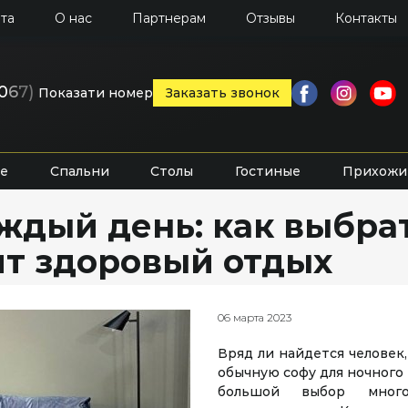
та
О нас
Партнерам
Отзывы
Контакты
0
6
7)
Показати номер
Заказать звонок
е
Спальни
Столы
Гостиные
Прихожи
ждый день: как выбрат
ит здоровый отдых
06 марта 2023
Вряд ли найдется человек
обычную софу для ночного
большой выбор много