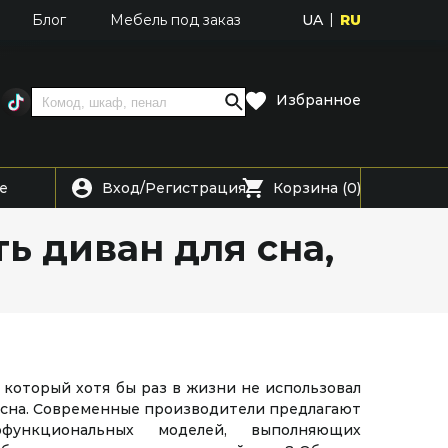
UA
RU
Блог
Мебель под заказ
Избранное
Вход
Регистрация
е
/
Корзина (0)
ь диван для сна,
, который хотя бы раз в жизни не использовал
 сна. Современные производители предлагают
функциональных моделей, выполняющих