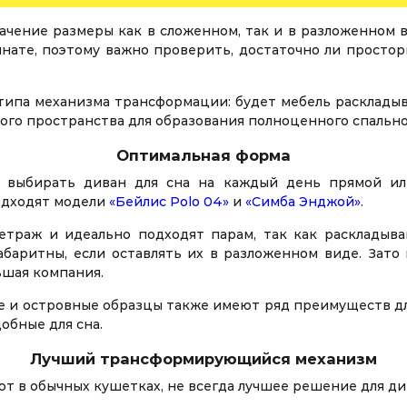
ение размеры как в сложенном, так и в разложенном 
нате, поэтому важно проверить, достаточно ли простор
типа механизма трансформации: будет мебель раскладыва
ого пространства для образования полноценного спально
Оптимальная форма
 выбирать диван для сна на каждый день прямой ил
одходят модели
«Бейлис Polo 04»
и
«Симба Энджой»
.
етраж и идеально подходят парам, так как раскладыва
габаритны, если оставлять их в разложенном виде. Зато
ьшая компания.
е и островные образцы также имеют ряд преимуществ дл
обные для сна.
Лучший трансформирующийся механизм
 в обычных кушетках, не всегда лучшее решение для ди