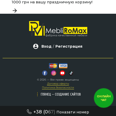
1000 грн на вашу праздничную корзину!
н
Вход
/
Регистрация
© 2026 — Все права защищены
Договор оферты
Политика безопасности
–
–
ГЛЯНЕЦ
ГЛЯНЕЦ
СОЗДАНИЕ САЙТОВ
СОЗДАНИЕ САЙТОВ
ОНЛАЙН
ЧАТ
+38 (0
6
7)
Показати номер