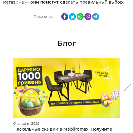
магазина — они помогут сделать правильный выбор.
Facebook
Twitter
WhatsApp
Viber
Telegram
Поделиться:
Блог
01 апреля 2025
15
Пасхальные скидки в Mebliromax: Получите
К