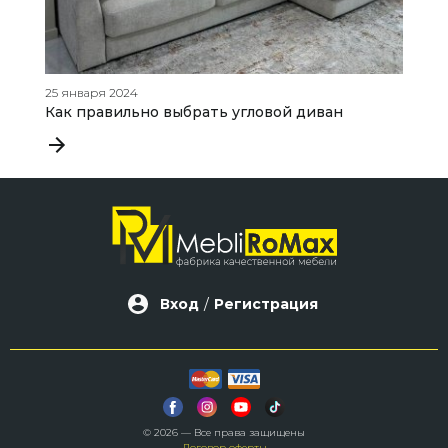
25 января 2024
26
Как правильно выбрать угловой диван
Т
и
Вход
/
Регистрация
© 2026 — Все права защищены
Договор оферты