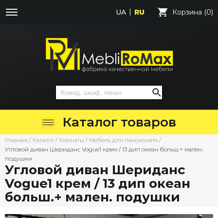
UA
RU
Корзина (0)
Каталог товаров
Главная
/
Каталог
/
Комнаты
/
Мебель для пансионата
/
Угловой диван Шериданс Vogue1 крем / 13 дип океан больш.+ мален.
подушки
Угловой диван Шериданс
Vogue1 крем / 13 дип океан
больш.+ мален. подушки