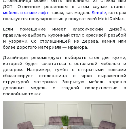
Столешница может быть выполнена из стекла или
ДСП. Отличным решением в этом случае станет
мебель в стиле лофт
, такая, как модель
Simple
, которая
пользуется популярностью у покупателей MebliRoMax.
Если помещение имеет классический дизайн,
правильно выбрать кухонный стол с красивой резьбой
и узорами. Со столешницей из дерева, камня или
более дорогого материала — мрамора.
Дизайнеры рекомендуют выбирать стол для кухни,
Facebook
Twitter
WhatsApp
Viber
Telegram
который будет сочетаться с остальной мебелью и
декором. Например, тумбы с открытыми полками
сбалансирует столешница с ярко выраженной
структурой материала. Закрытую мебель хорошо
дополнит модель с гладкой поверхностью в
спокойных тонах.