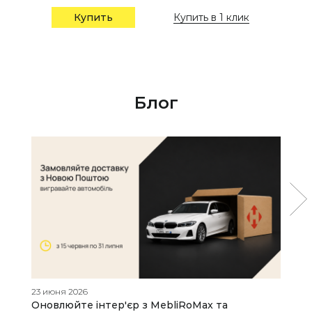
Купить в 1 клик
Купить
Блог
23 июня 2026
19
Оновлюйте інтер'єр з MebliRoMax та
Д