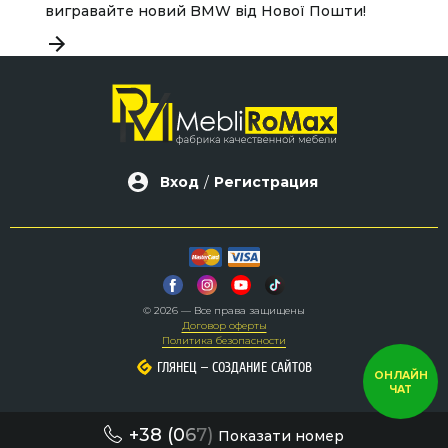
вигравайте новий BMW від Нової Пошти!
Вход
/
Регистрация
© 2026 — Все права защищены
Договор оферты
Политика безопасности
–
–
ГЛЯНЕЦ
ГЛЯНЕЦ
СОЗДАНИЕ САЙТОВ
СОЗДАНИЕ САЙТОВ
ОНЛАЙН
ЧАТ
+38 (0
6
7)
Показати номер