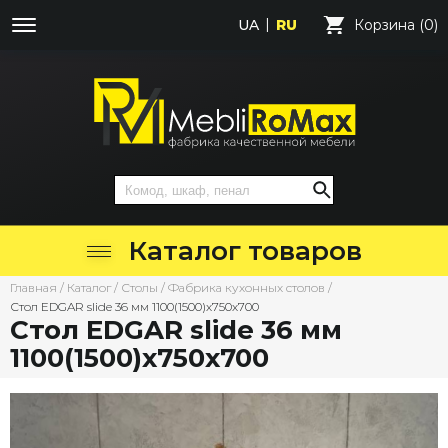
UA
RU
Корзина (0)
Каталог товаров
Главная
/
Каталог
/
Столы
/
Фабрика кухонных столов
/
Стол EDGAR slide 36 мм 1100(1500)х750х700
Стол EDGAR slide 36 мм
1100(1500)х750х700